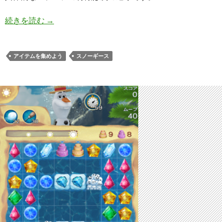
アナと雪の女王 Free Fall 無限 ステージ13 攻略の
続きを読む
→
アイテムを集めよう
スノーギース