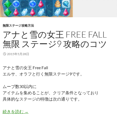
無限ステージ攻略方法
アナと雪の女王 FREE FALL
無限 ステージ9 攻略のコツ
2015年5月28日
アナと雪の女王 Free Fall
エルサ、オラフと行く無限ステージ9です。
ムーブ数30以内に
アイテムを集めることが、クリア条件となっており
具体的なステージの特徴は次の通りです。
アナと雪の女王 Free Fall 無限 ステージ9 攻略の
続きを読む
→