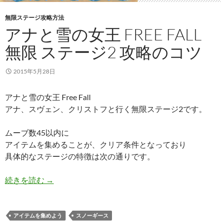
無限ステージ攻略方法
アナと雪の女王 FREE FALL
無限 ステージ2 攻略のコツ
2015年5月28日
アナと雪の女王 Free Fall
アナ、スヴェン、クリストフと行く無限ステージ2です。
ムーブ数45以内に
アイテムを集めることが、クリア条件となっており
具体的なステージの特徴は次の通りです。
アナと雪の女王 Free Fall 無限 ステージ2 攻略の
続きを読む
→
アイテムを集めよう
スノーギース