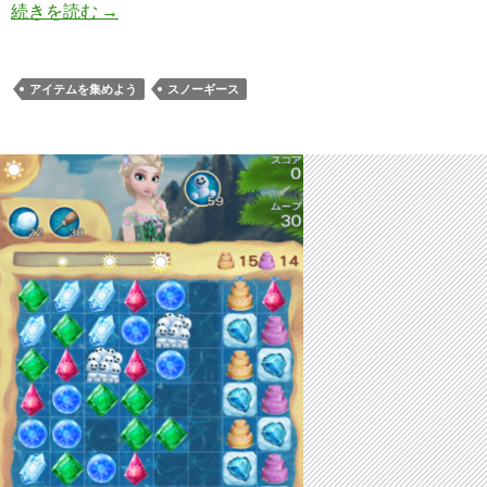
アナと雪の女王 Free Fall 無限 ステージ12 攻略の
続きを読む
→
アイテムを集めよう
スノーギース