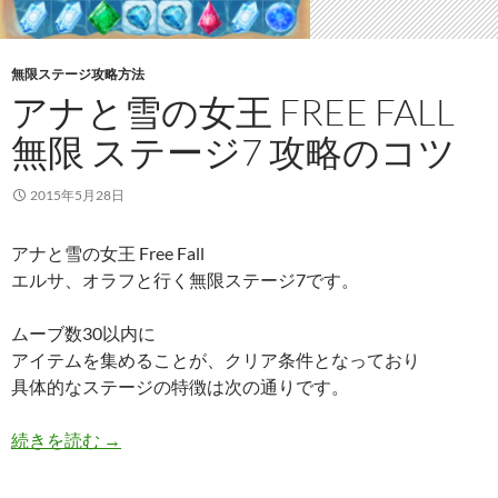
無限ステージ攻略方法
アナと雪の女王 FREE FALL
無限 ステージ7 攻略のコツ
2015年5月28日
アナと雪の女王 Free Fall
エルサ、オラフと行く無限ステージ7です。
ムーブ数30以内に
アイテムを集めることが、クリア条件となっており
具体的なステージの特徴は次の通りです。
アナと雪の女王 Free Fall 無限 ステージ7 攻略の
続きを読む
→