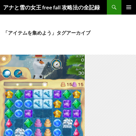
検
アナと雪の女王 free fall 攻略法の全記録
索
コ
メインメ
ン
ニュー
テ
ン
「アイテムを集めよう」タグアーカイブ
ツ
へ
ス
キ
ッ
プ