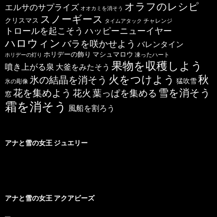
オラフのレシピ
エルサのサプライズ
オオカミを消そう
スノーギース
クリスマス
チャレンジ
タイムアタック
トロールを起こそう
ハッピーニューイヤー
ハロウィン
バラを咲かせよう
バレンタイン
ホリデーの飾り
マシュマロウ
凍ったハート
ホリデーの灯り
果物を収穫しよう
噴き上がる泉
大釜をみたそう
秋
火をつけよう
氷の結晶を消そう
猛吹雪
氷の彫像
雪を消そう
花を集めよう
花火
葉っぱを集める
窓
霜を消そう
風船を割ろう
アナと雪の女王 ジュエリー
アナと雪の女王 アクアビーズ