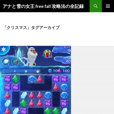
検
アナと雪の女王 free fall 攻略法の全記録
索
コ
メインメ
ン
ニュー
テ
ン
「クリスマス」タグアーカイブ
ツ
へ
ス
キ
ッ
プ