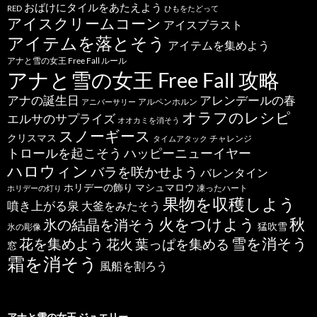
おばけにタイルをあたえよう
RED
ひもをたどって
アイスクリームコーン
アイスブラスト
アイテムを落とそう
アイテムを集めよう
アナと雪の女王 Free Fall ルール
アナと雪の女王 Free Fall 攻略
アナの誕生日
アレンデールの春
アルペンホルン
アニバーサリー
オラフのレシピ
エルサのサプライズ
オオカミを消そう
スノーギース
クリスマス
チャレンジ
タイムアタック
トロールを起こそう
ハッピーニューイヤー
ハロウィン
バラを咲かせよう
バレンタイン
ホリデーの飾り
マシュマロウ
凍ったハート
ホリデーの灯り
果物を収穫しよう
噴き上がる泉
大釜をみたそう
秋
火をつけよう
氷の結晶を消そう
猛吹雪
氷の彫像
雪を消そう
花を集めよう
花火
葉っぱを集める
窓
霜を消そう
風船を割ろう
アナと雪の女王 ジュエリー