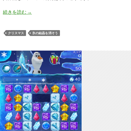
アナと雪の女王 Free Fall 夏ステージ123 攻略
続きを読む
→
クリスマス
氷の結晶を消そう