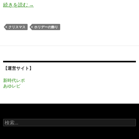
アナと雪の女王 Free Fall 夏ステージ112 攻略が
続きを読む
→
クリスマス
ホリデーの飾り
【運営サイト】
新時代レポ
あゆレビ
検
索: