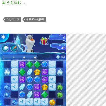
アナと雪の女王 Free Fall 夏ステージ135 攻略
続きを読む
→
クリスマス
ホリデーの飾り