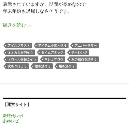
表示されていますが、期間が長めなので
年末年始も退屈しなさそうです。
アナと雪の女王Free Fall 1周年アニバーサリー
続きを読む
→
アイスブラスト
アイテムを落とそう
アニバーサリー
オオカミを消そう
タイムアタック
チャレンジ
トロールを起こそう
マシュマロウ
氷の結晶を消そう
火をつけよう
雪を消そう
霜を消そう
【運営サイト】
新時代レポ
あゆレビ