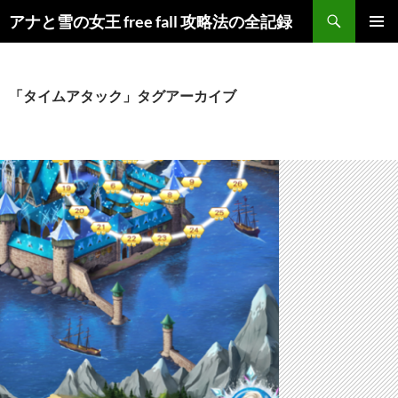
検
アナと雪の女王 free fall 攻略法の全記録
索
コ
メインメ
ン
ニュー
テ
ン
「タイムアタック」タグアーカイブ
ツ
へ
ス
キ
ッ
プ