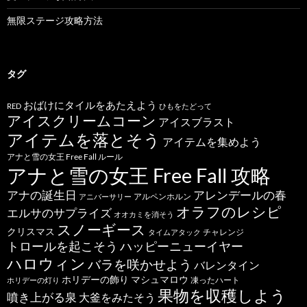
無限ステージ攻略方法
タグ
おばけにタイルをあたえよう
RED
ひもをたどって
アイスクリームコーン
アイスブラスト
アイテムを落とそう
アイテムを集めよう
アナと雪の女王 Free Fall ルール
アナと雪の女王 Free Fall 攻略
アナの誕生日
アレンデールの春
アルペンホルン
アニバーサリー
オラフのレシピ
エルサのサプライズ
オオカミを消そう
スノーギース
クリスマス
チャレンジ
タイムアタック
トロールを起こそう
ハッピーニューイヤー
ハロウィン
バラを咲かせよう
バレンタイン
ホリデーの飾り
マシュマロウ
凍ったハート
ホリデーの灯り
果物を収穫しよう
噴き上がる泉
大釜をみたそう