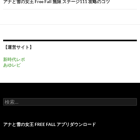
ビ
アナと雪の女王 Free Fall 無限 ステージ111 攻略のコツ
ゲ
ー
シ
ョ
【運営サイト】
ン
新時代レポ
あゆレビ
検
索:
アナと雪の女王 FREE FALL アプリダウンロード