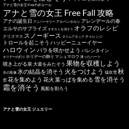
アナと雪の女王 Free Fall ルール
アナと雪の女王 Free Fall 攻略
アナの誕生日
アレンデールの春
アルペンホルン
アニバーサリー
オラフのレシピ
エルサのサプライズ
オオカミを消そう
スノーギース
クリスマス
チャレンジ
タイムアタック
トロールを起こそう
ハッピーニューイヤー
ハロウィン
バラを咲かせよう
バレンタイン
ホリデーの飾り
マシュマロウ
凍ったハート
ホリデーの灯り
果物を収穫しよう
噴き上がる泉
大釜をみたそう
秋
火をつけよう
氷の結晶を消そう
猛吹雪
氷の彫像
雪を消そう
花を集めよう
花火
葉っぱを集める
窓
霜を消そう
風船を割ろう
アナと雪の女王 ジュエリー