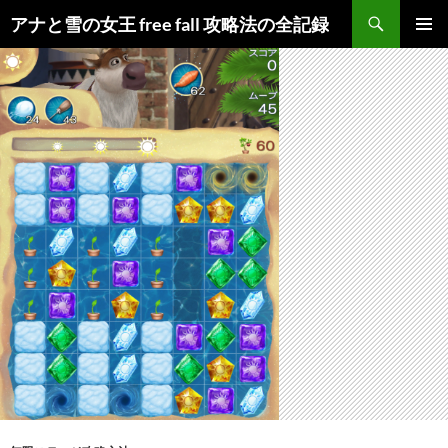
検
アナと雪の女王 free fall 攻略法の全記録
索
コ
メインメ
ン
ニュー
テ
ン
ツ
へ
ス
キ
ッ
プ