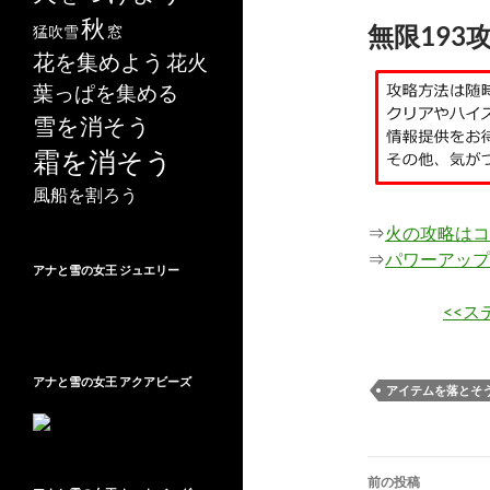
秋
無限193
猛吹雪
窓
花を集めよう
花火
葉っぱを集める
雪を消そう
霜を消そう
風船を割ろう
⇒
火の攻略はコ
⇒
パワーアップ
アナと雪の女王 ジュエリー
<<ス
アナと雪の女王 アクアビーズ
アイテムを落とそ
投
前の投稿