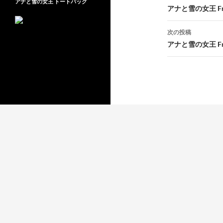
アナと雪の女王 トートバッグ
稿
アナと雪の女王 Fre
ナ
次の投稿
ビ
アナと雪の女王 Fre
ゲ
ー
シ
ョ
ン
Proudly powered by WordPress