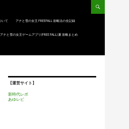
について
アナと雪の女王 FREEFALL 攻略法の全記録
アナと雪の女王ゲームアプリ(FREE FALL) 夏 攻略まとめ
【運営サイト】
新時代レポ
あゆレビ