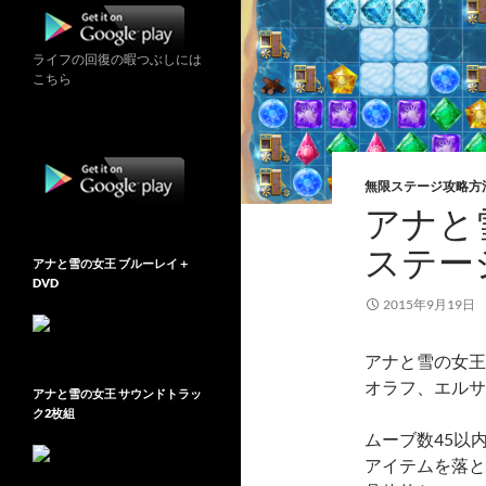
ライフの回復の暇つぶしには
こちら
無限ステージ攻略方
アナと雪
ステー
アナと雪の女王 ブルーレイ＋
DVD
2015年9月19日
アナと雪の女王 Fr
オラフ、エルサ
アナと雪の女王 サウンドトラッ
ク2枚組
ムーブ数45以
アイテムを落と