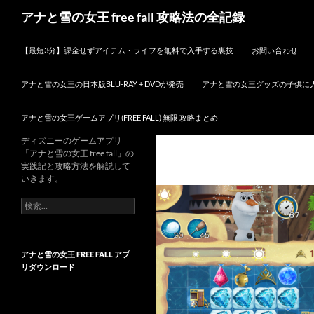
検
アナと雪の女王 free fall 攻略法の全記録
索
コンテンツへスキップ
【最短3分】課金せずアイテム・ライフを無料で入手する裏技
お問い合わせ
アナと雪の女王の日本版BLU-RAY + DVDが発売
アナと雪の女王グッズの子供に
アナと雪の女王ゲームアプリ(FREE FALL) 無限 攻略まとめ
ディズニーのゲームアプリ
「アナと雪の女王 free fall」の
実践記と攻略方法を解説して
いきます。
検
索:
アナと雪の女王 FREE FALL アプ
リダウンロード