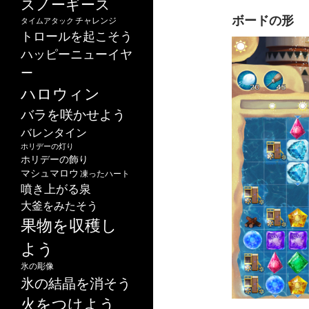
スノーギース
ボードの形
チャレンジ
タイムアタック
トロールを起こそう
ハッピーニューイヤ
ー
ハロウィン
バラを咲かせよう
バレンタイン
ホリデーの灯り
ホリデーの飾り
マシュマロウ
凍ったハート
噴き上がる泉
大釜をみたそう
果物を収穫し
よう
氷の彫像
氷の結晶を消そう
火をつけよう