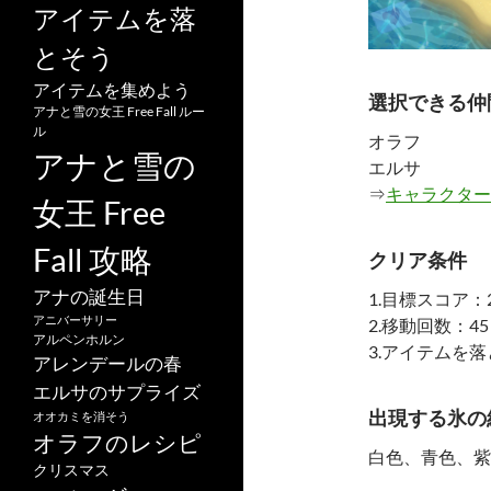
アイテムを落
とそう
アイテムを集めよう
選択できる仲
アナと雪の女王 Free Fall ルー
ル
オラフ
アナと雪の
エルサ
⇒
キャラクター
女王 Free
Fall 攻略
クリア条件
アナの誕生日
1.目標スコア：2
アニバーサリー
2.移動回数：45
アルペンホルン
3.アイテムを
アレンデールの春
エルサのサプライズ
出現する氷の
オオカミを消そう
オラフのレシピ
白色、青色、紫
クリスマス