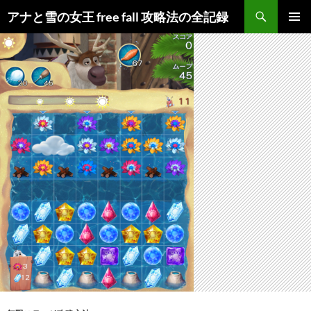
検
アナと雪の女王 free fall 攻略法の全記録
索
コ
メインメ
ン
ニュー
テ
ン
ツ
へ
ス
キ
ッ
プ