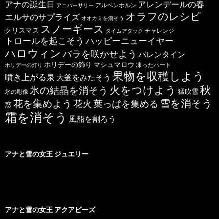
アナの誕生日
アレンデールの春
アルペンホルン
アニバーサリー
オラフのレシピ
エルサのサプライズ
オオカミを消そう
スノーギース
クリスマス
チャレンジ
タイムアタック
トロールを起こそう
ハッピーニューイヤー
ハロウィン
バラを咲かせよう
バレンタイン
ホリデーの飾り
マシュマロウ
凍ったハート
ホリデーの灯り
果物を収穫しよう
噴き上がる泉
大釜をみたそう
秋
火をつけよう
氷の結晶を消そう
猛吹雪
氷の彫像
雪を消そう
花を集めよう
花火
葉っぱを集める
窓
霜を消そう
風船を割ろう
アナと雪の女王 ジュエリー
アナと雪の女王 アクアビーズ