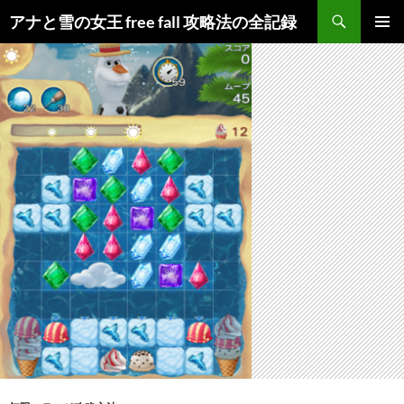
検
アナと雪の女王 free fall 攻略法の全記録
索
コ
メインメ
ン
ニュー
テ
ン
ツ
へ
ス
キ
ッ
プ