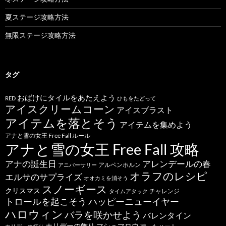
夏ステージ攻略方法
無限ステージ攻略方法
タグ
おばけにタイルをあたえよう
RED
ひもをたどって
アイスクリームコーン
アイスブラスト
アイテムを落とそう
アイテムを集めよう
アナと雪の女王 Free Fall ルール
アナと雪の女王 Free Fall 攻略
アナの誕生日
アレンデールの春
アルペンホルン
アニバーサリー
オラフのレシピ
エルサのサプライズ
オオカミを消そう
スノーギース
クリスマス
チャレンジ
タイムアタック
トロールを起こそう
ハッピーニューイヤー
ハロウィン
バラを咲かせよう
バレンタイン
ホリデーの飾り
マシュマロウ