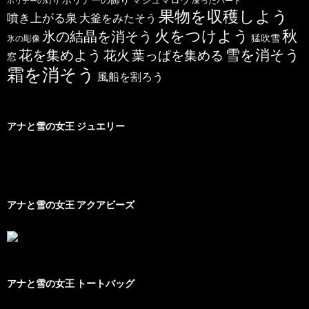
凍ったハート
ホリデーの灯り
果物を収穫しよう
噴き上がる泉
大釜をみたそう
秋
火をつけよう
氷の結晶を消そう
猛吹雪
氷の彫像
雪を消そう
花を集めよう
花火
葉っぱを集める
窓
霜を消そう
風船を割ろう
アナと雪の女王 ジュエリー
アナと雪の女王 アクアビーズ
アナと雪の女王 トートバッグ