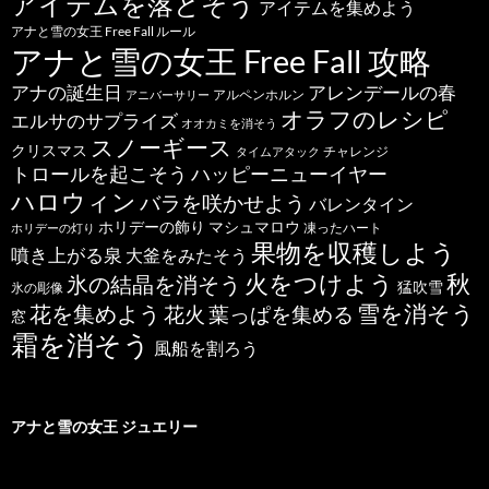
アイテムを落とそう
アイテムを集めよう
アナと雪の女王 Free Fall ルール
アナと雪の女王 Free Fall 攻略
アナの誕生日
アレンデールの春
アルペンホルン
アニバーサリー
オラフのレシピ
エルサのサプライズ
オオカミを消そう
スノーギース
クリスマス
チャレンジ
タイムアタック
トロールを起こそう
ハッピーニューイヤー
ハロウィン
バラを咲かせよう
バレンタイン
ホリデーの飾り
マシュマロウ
凍ったハート
ホリデーの灯り
果物を収穫しよう
噴き上がる泉
大釜をみたそう
秋
火をつけよう
氷の結晶を消そう
猛吹雪
氷の彫像
雪を消そう
花を集めよう
花火
葉っぱを集める
窓
霜を消そう
風船を割ろう
アナと雪の女王 ジュエリー