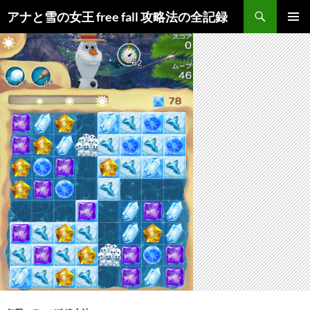
検
アナと雪の女王 free fall 攻略法の全記録
索
コ
メインメ
ン
ニュー
テ
ン
ツ
へ
ス
キ
ッ
プ