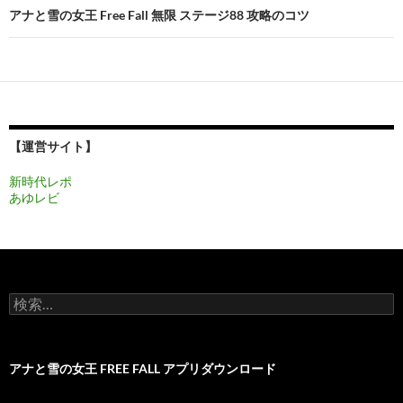
ビ
アナと雪の女王 Free Fall 無限 ステージ88 攻略のコツ
ゲ
ー
シ
ョ
【運営サイト】
ン
新時代レポ
あゆレビ
検
索:
アナと雪の女王 FREE FALL アプリダウンロード