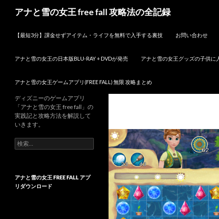
検
アナと雪の女王 free fall 攻略法の全記録
索
コンテンツへスキップ
【最短3分】課金せずアイテム・ライフを無料で入手する裏技
お問い合わせ
アナと雪の女王の日本版BLU-RAY + DVDが発売
アナと雪の女王グッズの子供に
アナと雪の女王ゲームアプリ(FREE FALL) 無限 攻略まとめ
ディズニーのゲームアプリ
「アナと雪の女王 free fall」の
実践記と攻略方法を解説して
いきます。
検
索:
アナと雪の女王 FREE FALL アプ
リダウンロード