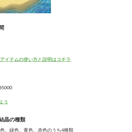
間
アイテムの使い方と説明はコチラ
5000
よう
結晶の種類
色、緑色、黄色、赤色のうち4種類