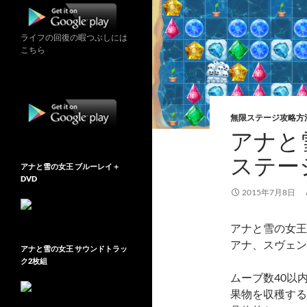
ライフの回復の暇つぶしには
こちら
無限ステージ攻略方
アナと雪
ステー
アナと雪の女王 ブルーレイ＋
DVD
2015年7月8日
アナと雪の女王 Fr
アナ、スヴェン
アナと雪の女王 サウンドトラッ
ク2枚組
ムーブ数40以
果物を収穫する