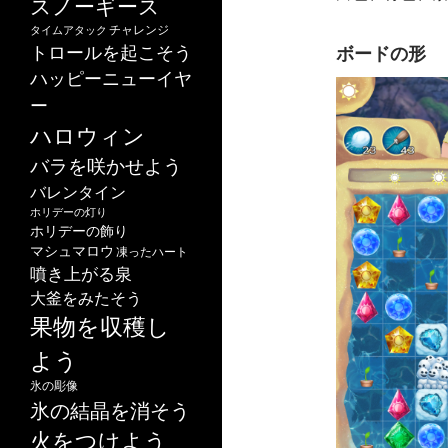
スノーギース
チャレンジ
タイムアタック
トロールを起こそう
ボードの形
ハッピーニューイヤ
ー
ハロウィン
バラを咲かせよう
バレンタイン
ホリデーの灯り
ホリデーの飾り
マシュマロウ
凍ったハート
噴き上がる泉
大釜をみたそう
果物を収穫し
よう
氷の彫像
氷の結晶を消そう
火をつけよう