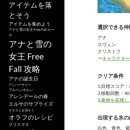
アイテムを落
とそう
アイテムを集めよう
選択できる仲
アナと雪の女王 Free Fall ルー
ル
アナ
アナと雪の
スヴェン
クリストフ
女王 Free
⇒
キャラクター
Fall 攻略
クリア条件
アナの誕生日
アニバーサリー
1.目標スコア：3
アルペンホルン
2.移動回数：40
アレンデールの春
3.
果物を収穫し
エルサのサプライズ
オオカミを消そう
オラフのレシピ
出現する氷の
クリスマス
白色、青色、紫