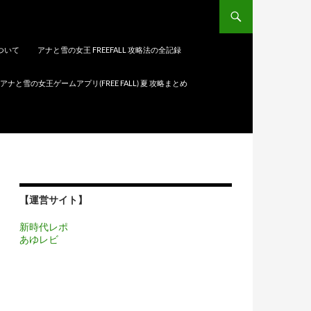
について
アナと雪の女王 FREEFALL 攻略法の全記録
アナと雪の女王ゲームアプリ(FREE FALL) 夏 攻略まとめ
【運営サイト】
新時代レポ
あゆレビ