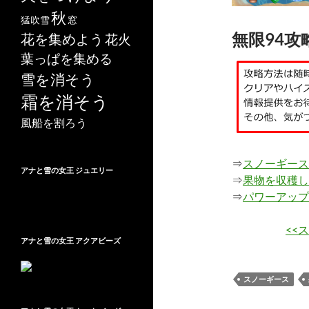
秋
猛吹雪
窓
無限94攻
花を集めよう
花火
葉っぱを集める
雪を消そう
霜を消そう
風船を割ろう
⇒
スノーギース
アナと雪の女王 ジュエリー
⇒
果物を収穫し
⇒
パワーアップ
<<
アナと雪の女王 アクアビーズ
スノーギース