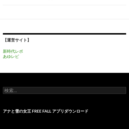
ゲ
ー
シ
ョ
【運営サイト】
ン
新時代レポ
あゆレビ
検
索:
アナと雪の女王 FREE FALL アプリダウンロード