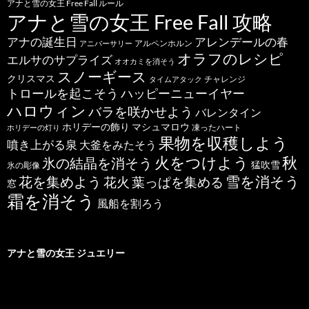
アナと雪の女王 Free Fall ルール
アナと雪の女王 Free Fall 攻略
アナの誕生日
アレンデールの春
アルペンホルン
アニバーサリー
オラフのレシピ
エルサのサプライズ
オオカミを消そう
スノーギース
クリスマス
チャレンジ
タイムアタック
トロールを起こそう
ハッピーニューイヤー
ハロウィン
バラを咲かせよう
バレンタイン
ホリデーの飾り
マシュマロウ
凍ったハート
ホリデーの灯り
果物を収穫しよう
噴き上がる泉
大釜をみたそう
秋
火をつけよう
氷の結晶を消そう
猛吹雪
氷の彫像
雪を消そう
花を集めよう
花火
葉っぱを集める
窓
霜を消そう
風船を割ろう
アナと雪の女王 ジュエリー