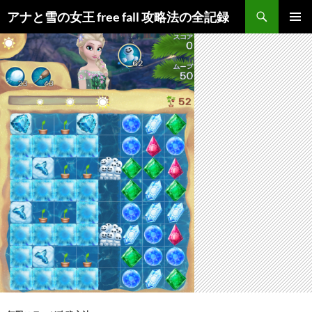
検
アナと雪の女王 free fall 攻略法の全記録
索
コ
メインメ
ン
ニュー
テ
ン
ツ
へ
ス
キ
ッ
プ