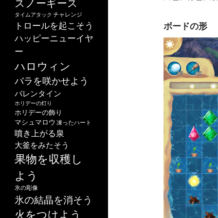
スノーギース
チャレンジ
タイムアタック
トロールを起こそう
ボードの形
ハッピーニューイヤ
ー
ハロウィン
バラを咲かせよう
バレンタイン
ホリデーの灯り
ホリデーの飾り
マシュマロウ
凍ったハート
噴き上がる泉
大釜をみたそう
果物を収穫し
よう
氷の彫像
氷の結晶を消そう
火をつけよう