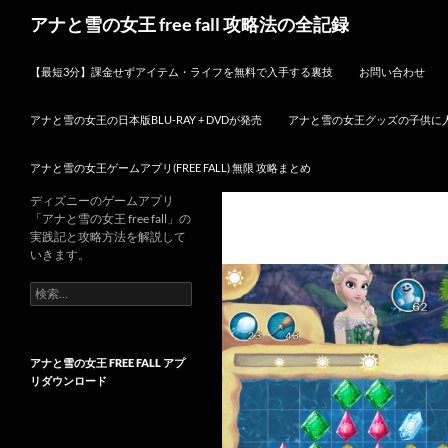
検
アナと雪の女王 free fall 攻略法の全記録
索
コンテンツへスキップ
【最短3分】課金せずアイテム・ライフを無料で入手する裏技
お問い合わせ
アナと雪の女王の日本版BLU-RAY + DVDが発売
アナと雪の女王グッズの子供に
アナと雪の女王ゲームアプリ(FREE FALL) 無限 攻略まとめ
ディズニーのゲームアプリ
「アナと雪の女王 free fall」の
実践記と攻略方法を解説して
いきます。
検
索:
アナと雪の女王 FREE FALL アプ
リダウンロード