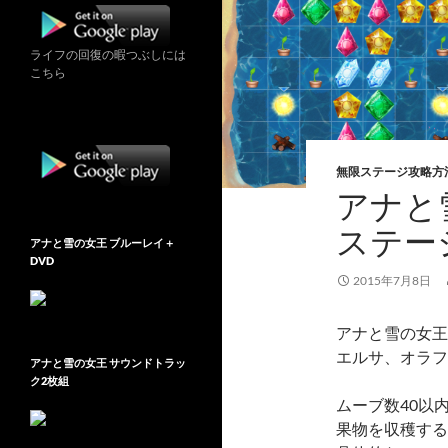
ライフの回復の暇つぶしには
こちら
無限ステージ攻略方
アナと雪
ステー
アナと雪の女王 ブルーレイ＋
DVD
2015年7月8日
アナと雪の女王 Fr
エルサ、オラフ
アナと雪の女王 サウンドトラッ
ク2枚組
ムーブ数40以
果物を収穫する