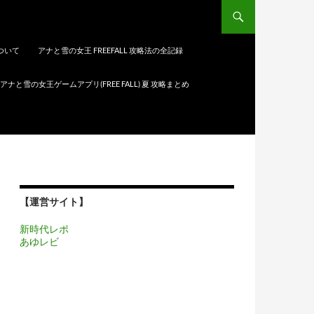
について
アナと雪の女王 FREEFALL 攻略法の全記録
アナと雪の女王ゲームアプリ(FREE FALL) 夏 攻略まとめ
【運営サイト】
新時代レポ
あゆレビ