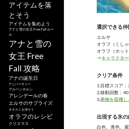
アイテムを落
とそう
アイテムを集めよう
選択できる仲
アナと雪の女王 Free Fall ルー
ル
エルサ
アナと雪の
オラフ（くしゃ
オラフ（ホット
女王 Free
⇒
キャラクター
Fall 攻略
クリア条件
アナの誕生日
アニバーサリー
1.目標スコア：3
アルペンホルン
2.移動回数：40
アレンデールの春
3.
果物を収穫し
エルサのサプライズ
オオカミを消そう
オラフのレシピ
出現する氷の
クリスマス
白色、青色、紫