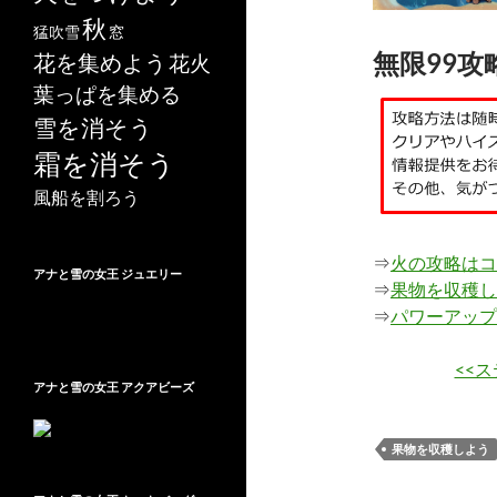
秋
猛吹雪
窓
無限99攻
花を集めよう
花火
葉っぱを集める
雪を消そう
霜を消そう
風船を割ろう
⇒
火の攻略はコ
アナと雪の女王 ジュエリー
⇒
果物を収穫し
⇒
パワーアップ
<<
アナと雪の女王 アクアビーズ
果物を収穫しよう