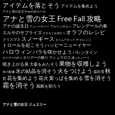
アイテムを落とそう
アイテムを集めよう
アナと雪の女王 Free Fall ルール
アナと雪の女王 Free Fall 攻略
アナの誕生日
アレンデールの春
アルペンホルン
アニバーサリー
オラフのレシピ
エルサのサプライズ
オオカミを消そう
スノーギース
クリスマス
チャレンジ
タイムアタック
トロールを起こそう
ハッピーニューイヤー
ハロウィン
バラを咲かせよう
バレンタイン
ホリデーの飾り
マシュマロウ
凍ったハート
ホリデーの灯り
果物を収穫しよう
噴き上がる泉
大釜をみたそう
秋
火をつけよう
氷の結晶を消そう
猛吹雪
氷の彫像
雪を消そう
花を集めよう
花火
葉っぱを集める
窓
霜を消そう
風船を割ろう
アナと雪の女王 ジュエリー