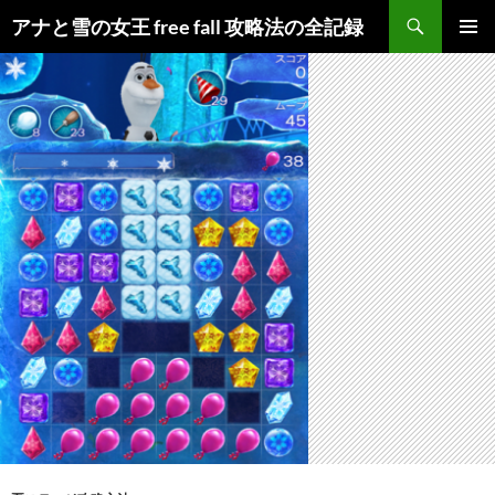
検
アナと雪の女王 free fall 攻略法の全記録
索
コ
メインメ
ン
ニュー
テ
ン
ツ
へ
ス
キ
ッ
プ