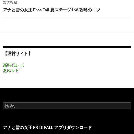
次の投稿
ビ
アナと雪の女王 Free Fall 夏ステージ168 攻略のコツ
ゲ
ー
シ
ョ
【運営サイト】
ン
新時代レポ
あゆレビ
検
索:
アナと雪の女王 FREE FALL アプリダウンロード