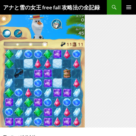
検
アナと雪の女王 free fall 攻略法の全記録
索
コ
メインメ
ン
ニュー
テ
ン
ツ
へ
ス
キ
ッ
プ