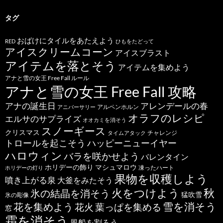
タグ
おばけにタイルをあたえよう
RED
ひもをたどって
アイスクリームコーン
アイスブラスト
アイテムを落とそう
アイテムを集めよう
アナと雪の女王 Free Fall ルール
アナと雪の女王 Free Fall 攻略
アナの誕生日
アレンデールの春
アルペンホルン
アニバーサリー
オラフのレシピ
エルサのサプライズ
オオカミを消そう
スノーギース
クリスマス
チャレンジ
タイムアタック
トロールを起こそう
ハッピーニューイヤー
ハロウィン
バラを咲かせよう
バレンタイン
ホリデーの飾り
マシュマロウ
凍ったハート
ホリデーの灯り
果物を収穫しよう
噴き上がる泉
大釜をみたそう
秋
火をつけよう
氷の結晶を消そう
猛吹雪
氷の彫像
雪を消そう
花を集めよう
花火
葉っぱを集める
窓
霜を消そう
風船を割ろう