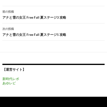
投
前の投稿
稿
アナと雪の女王 Free Fall 夏ステージ3 攻略
ナ
次の投稿
ビ
アナと雪の女王 Free Fall 夏ステージ5 攻略
ゲ
ー
シ
ョ
【運営サイト】
ン
新時代レポ
あゆレビ