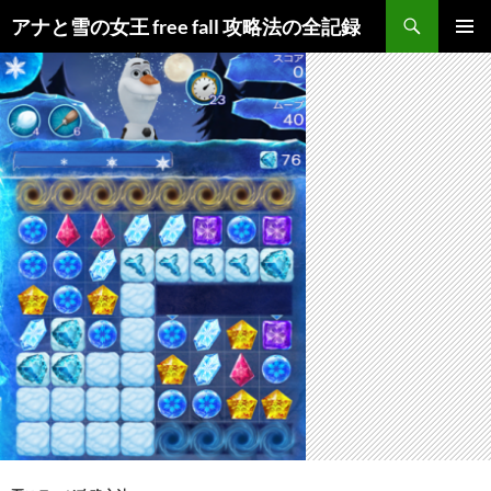
検
アナと雪の女王 free fall 攻略法の全記録
索
コ
メインメ
ン
ニュー
テ
ン
ツ
へ
ス
キ
ッ
プ