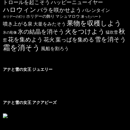
トロールを起こそう
ハッピーニューイヤー
ハロウィン
バラを咲かせよう
バレンタイン
ホリデーの飾り
マシュマロウ
凍ったハート
ホリデーの灯り
果物を収穫しよう
噴き上がる泉
大釜をみたそう
秋
火をつけよう
氷の結晶を消そう
猛吹雪
氷の彫像
雪を消そう
花を集めよう
花火
葉っぱを集める
窓
霜を消そう
風船を割ろう
アナと雪の女王 ジュエリー
アナと雪の女王 アクアビーズ