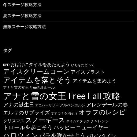
冬ステージ攻略方法
夏ステージ攻略方法
無限ステージ攻略方法
タグ
おばけにタイルをあたえよう
RED
ひもをたどって
アイスクリームコーン
アイスブラスト
アイテムを落とそう
アイテムを集めよう
アナと雪の女王 Free Fall ルール
アナと雪の女王 Free Fall 攻略
アナの誕生日
アレンデールの春
アルペンホルン
アニバーサリー
オラフのレシピ
エルサのサプライズ
オオカミを消そう
スノーギース
クリスマス
チャレンジ
タイムアタック
トロールを起こそう
ハッピーニューイヤー
ハロウィン
バラを咲かせよう
バレンタイン