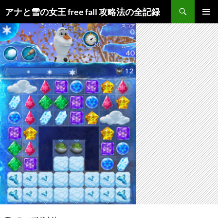
検
アナと雪の女王 free fall 攻略法の全記録
索
コ
メインメ
ン
ニュー
テ
ン
ツ
へ
ス
キ
ッ
プ