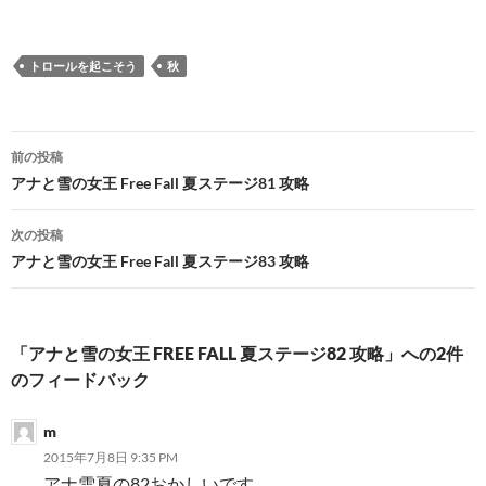
トロールを起こそう
秋
投
前の投稿
稿
アナと雪の女王 Free Fall 夏ステージ81 攻略
ナ
次の投稿
ビ
アナと雪の女王 Free Fall 夏ステージ83 攻略
ゲ
ー
「アナと雪の女王 FREE FALL 夏ステージ82 攻略」への2件
シ
のフィードバック
ョ
m
ン
2015年7月8日 9:35 PM
アナ雪夏の82おかしいです。