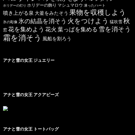
ホリデーの飾り
マシュマロウ
凍ったハート
ホリデーの灯り
果物を収穫しよう
噴き上がる泉
大釜をみたそう
秋
火をつけよう
氷の結晶を消そう
猛吹雪
氷の彫像
雪を消そう
花を集めよう
花火
葉っぱを集める
窓
霜を消そう
風船を割ろう
アナと雪の女王 ジュエリー
アナと雪の女王 アクアビーズ
アナと雪の女王 トートバッグ