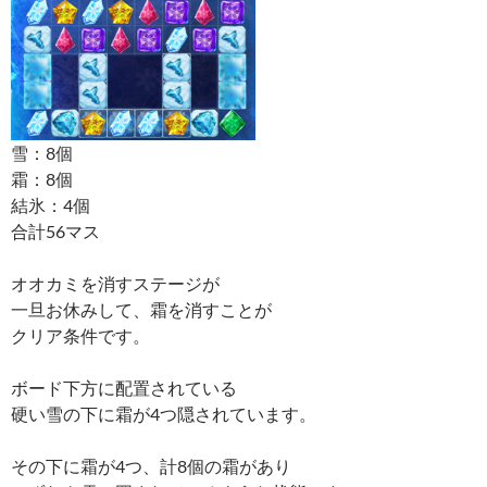
雪：8個
霜：8個
結氷：4個
合計56マス
オオカミを消すステージが
一旦お休みして、霜を消すことが
クリア条件です。
ボード下方に配置されている
硬い雪の下に霜が4つ隠されています。
その下に霜が4つ、計8個の霜があり