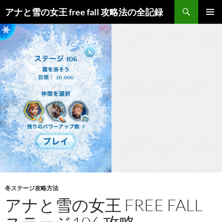
検
アナと雪の女王 free fall 攻略法の全記録
索
コ
メインメ
ン
ニュー
テ
ン
ツ
へ
ス
キ
ッ
プ
冬ステージ攻略方法
アナと雪の女王 FREE FALL