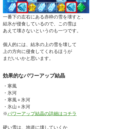
一番下の左右にある赤枠の雪を壊すと、
結氷が侵食しているので、この雪は
あえて壊さないというのも一つです。
個人的には、結氷の上の雪を壊して
上の方向に侵食してくれるほうが
まだいいかと思います。
効果的なパワーアップ結晶
・寒風
・氷河
・寒風 + 氷河
・氷山 + 氷河
※
パワーアップ結晶の詳細はコチラ
硬い雪は、地道に壊していくか