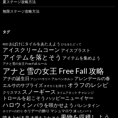
夏ステージ攻略方法
無限ステージ攻略方法
タグ
おばけにタイルをあたえよう
RED
ひもをたどって
アイスクリームコーン
アイスブラスト
アイテムを落とそう
アイテムを集めよう
アナと雪の女王 Free Fall ルール
アナと雪の女王 Free Fall 攻略
アナの誕生日
アレンデールの春
アルペンホルン
アニバーサリー
オラフのレシピ
エルサのサプライズ
オオカミを消そう
スノーギース
クリスマス
チャレンジ
タイムアタック
トロールを起こそう
ハッピーニューイヤー
ハロウィン
バラを咲かせよう
バレンタイン
ホリデーの飾り
マシュマロウ
凍ったハート
ホリデーの灯り
果物を収穫しよう
噴き上がる泉
大釜をみたそう