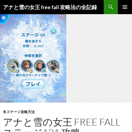
検
アナと雪の女王 free fall 攻略法の全記録
索
コ
メインメ
ン
ニュー
テ
ン
ツ
へ
ス
キ
ッ
プ
冬ステージ攻略方法
アナと雪の女王 FREE FALL