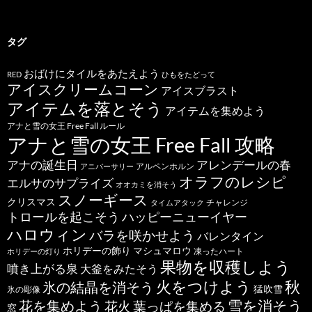
タグ
おばけにタイルをあたえよう
RED
ひもをたどって
アイスクリームコーン
アイスブラスト
アイテムを落とそう
アイテムを集めよう
アナと雪の女王 Free Fall ルール
アナと雪の女王 Free Fall 攻略
アナの誕生日
アレンデールの春
アルペンホルン
アニバーサリー
オラフのレシピ
エルサのサプライズ
オオカミを消そう
スノーギース
クリスマス
チャレンジ
タイムアタック
トロールを起こそう
ハッピーニューイヤー
ハロウィン
バラを咲かせよう
バレンタイン
ホリデーの飾り
マシュマロウ
凍ったハート
ホリデーの灯り
果物を収穫しよう
噴き上がる泉
大釜をみたそう
秋
火をつけよう
氷の結晶を消そう
猛吹雪
氷の彫像
雪を消そう
花を集めよう
花火
葉っぱを集める
窓