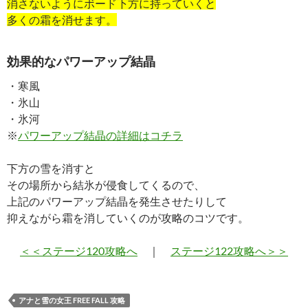
消さないようにボード下方に持っていくと
多くの霜を消せます。
効果的なパワーアップ結晶
・寒風
・氷山
・氷河
※
パワーアップ結晶の詳細はコチラ
下方の雪を消すと
その場所から結氷が侵食してくるので、
上記のパワーアップ結晶を発生させたりして
抑えながら霜を消していくのが攻略のコツです。
＜＜ステージ120攻略へ
｜
ステージ122攻略へ＞＞
アナと雪の女王 FREE FALL 攻略