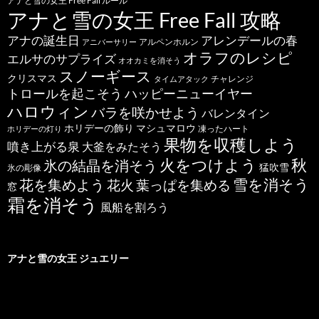
アナと雪の女王 Free Fall ルール
アナと雪の女王 Free Fall 攻略
アナの誕生日
アレンデールの春
アルペンホルン
アニバーサリー
オラフのレシピ
エルサのサプライズ
オオカミを消そう
スノーギース
クリスマス
チャレンジ
タイムアタック
トロールを起こそう
ハッピーニューイヤー
ハロウィン
バラを咲かせよう
バレンタイン
ホリデーの飾り
マシュマロウ
凍ったハート
ホリデーの灯り
果物を収穫しよう
噴き上がる泉
大釜をみたそう
秋
火をつけよう
氷の結晶を消そう
猛吹雪
氷の彫像
雪を消そう
花を集めよう
花火
葉っぱを集める
窓
霜を消そう
風船を割ろう
アナと雪の女王 ジュエリー