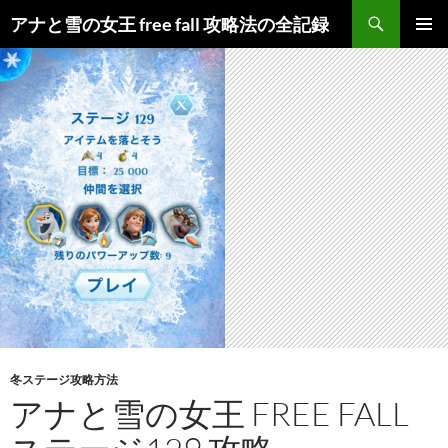
検
アナと雪の女王 free fall 攻略法の全記録
索
コ
メインメ
ン
ニュー
テ
ン
ツ
へ
ス
キ
ッ
プ
冬ステージ攻略方法
アナと雪の女王 FREE FALL