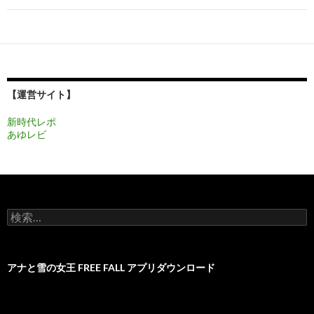
ゲ
ー
シ
ョ
【運営サイト】
ン
新時代レポ
あゆレビ
検
索:
アナと雪の女王 FREE FALL アプリダウンロード