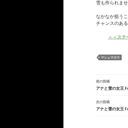
雪も作られませ
なかなか狙うこ
チャンスのある
＜＜ステ
マシュマロウ
投
前の投稿
稿
アナと雪の女王 Fre
ナ
次の投稿
ビ
アナと雪の女王 Fre
ゲ