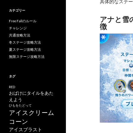
具体的なステー
カテゴリー
アナと雪の女
Free Fallのルール
徴
チャレンジ
共通攻略方法
冬ステージ攻略方法
夏ステージ攻略方法
無限ステージ攻略方法
タグ
RED
おばけにタイルをあた
えよう
ひもをたどって
アイスクリーム
コーン
アイスブラスト