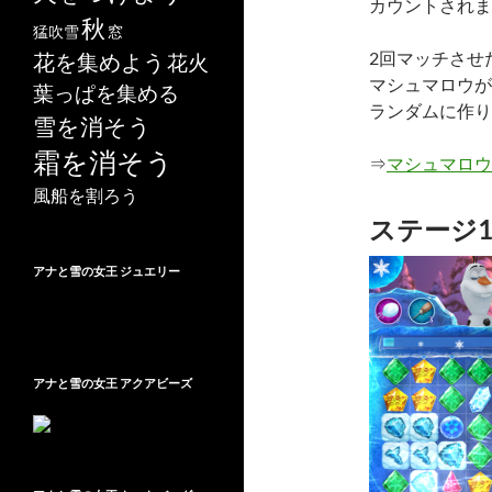
カウントされま
秋
猛吹雪
窓
2回マッチさせ
花を集めよう
花火
マシュマロウが
葉っぱを集める
ランダムに作り
雪を消そう
霜を消そう
⇒
マシュマロウ
風船を割ろう
ステージ1
アナと雪の女王 ジュエリー
アナと雪の女王 アクアビーズ