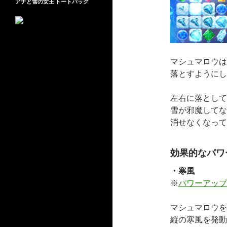
アナと雪の女王 トートバッグ
マシュマロウは
落とすようにし
左右に落として
雪が邪魔してな
消せなくなって
効果的なパワ
・寒風
※
パワーアップ
マシュマロウを
縦の寒風を発動