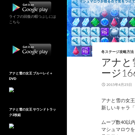
ライフの回復の暇つぶしには
こちら
冬ステージ攻略方法
アナと雪
ージ16
アナと雪の女王 ブルーレイ＋
DVD
2015年4月25日
アナと雪の女王Fr
新しいキャラ「
アナと雪の女王 サウンドトラッ
ク2枚組
ムーブ数40以
マシュマロウを