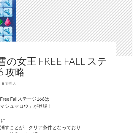
の女王 FREE FALL ステ
6 攻略
管理人
ee Fallステージ166は
マシュマロウ」が登場！
内に
消すことが、クリア条件となっており