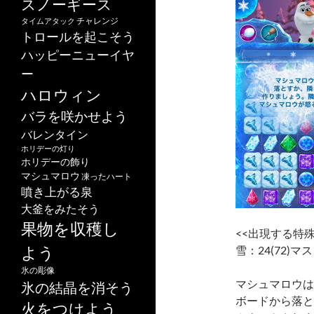
スノーギース
チャレンジ
タイムアタック
トロールを起こそう
ハッピーニューイヤ
ー
ハロウィン
バラを咲かせよう
バレンタイン
ホリデーの灯り
ホリデーの飾り
マシュマロウ
凍ったハート
噴き上がる泉
大釜をみたそう
果物を収穫し
<<出現する特殊
よう
雪：24(72)マス
氷の彫像
マシュマロウは
氷の結晶を消そう
ボードから落と
火をつけよう