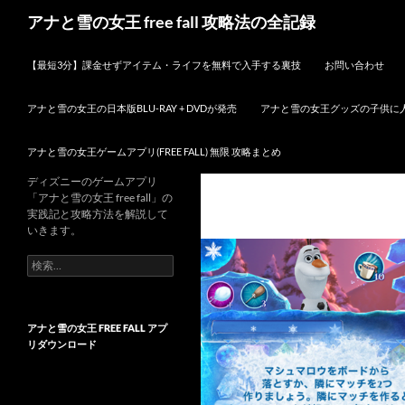
検
アナと雪の女王 free fall 攻略法の全記録
索
コンテンツへスキップ
【最短3分】課金せずアイテム・ライフを無料で入手する裏技
お問い合わせ
アナと雪の女王の日本版BLU-RAY + DVDが発売
アナと雪の女王グッズの子供に
アナと雪の女王ゲームアプリ(FREE FALL) 無限 攻略まとめ
ディズニーのゲームアプリ
「アナと雪の女王 free fall」の
実践記と攻略方法を解説して
いきます。
検
索:
アナと雪の女王 FREE FALL アプ
リダウンロード