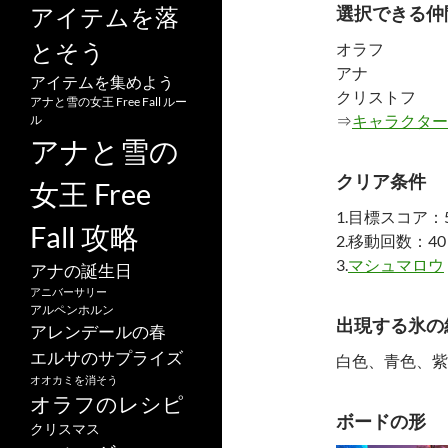
選択できる仲
アイテムを落
とそう
オラフ
アナ
アイテムを集めよう
クリストフ
アナと雪の女王 Free Fall ルー
⇒
キャラクター
ル
アナと雪の
クリア条件
女王 Free
1.目標スコア：5
Fall 攻略
2.移動回数：40
3.
マシュマロウ
アナの誕生日
アニバーサリー
アルペンホルン
出現する氷の
アレンデールの春
エルサのサプライズ
白色、青色、紫
オオカミを消そう
オラフのレシピ
ボードの形
クリスマス