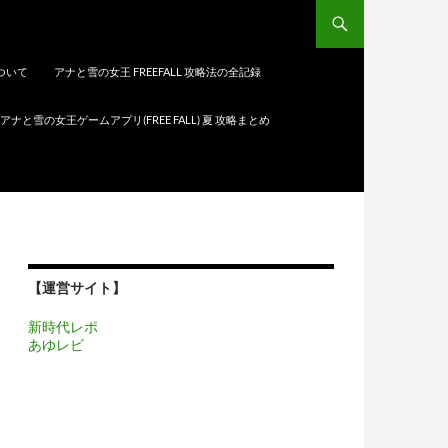
について
アナと雪の女王 FREEFALL 攻略法の全記録
アナと雪の女王ゲームアプリ(FREE FALL) 夏 攻略まとめ
【運営サイト】
新時代レポ
あゆレビ