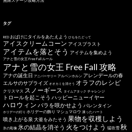
無限ステージ攻略方法
タグ
おばけにタイルをあたえよう
RED
ひもをたどって
アイスクリームコーン
アイスブラスト
アイテムを落とそう
アイテムを集めよう
アナと雪の女王 Free Fall ルール
アナと雪の女王 Free Fall 攻略
アナの誕生日
アレンデールの春
アルペンホルン
アニバーサリー
オラフのレシピ
エルサのサプライズ
オオカミを消そう
スノーギース
クリスマス
チャレンジ
タイムアタック
トロールを起こそう
ハッピーニューイヤー
ハロウィン
バラを咲かせよう
バレンタイン
ホリデーの飾り
マシュマロウ
凍ったハート
ホリデーの灯り
果物を収穫しよう
噴き上がる泉
大釜をみたそう
秋
火をつけよう
氷の結晶を消そう
猛吹雪
氷の彫像