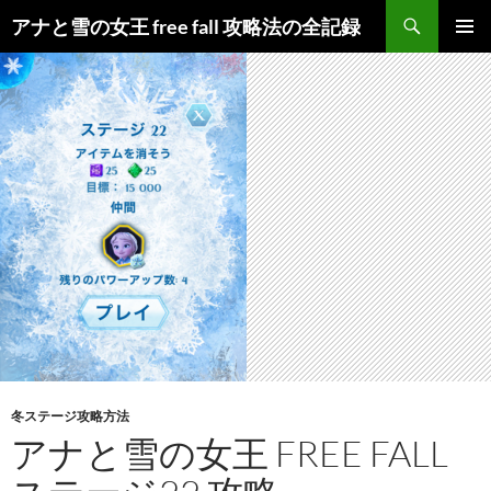
検
アナと雪の女王 free fall 攻略法の全記録
索
コ
メインメ
ン
ニュー
テ
ン
ツ
へ
ス
キ
ッ
プ
冬ステージ攻略方法
アナと雪の女王 FREE FALL