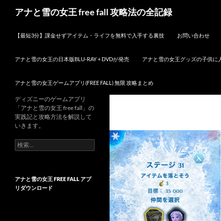
検
アナと雪の女王 free fall 攻略法の全記録
索
コンテンツへスキップ
【最短3分】課金せずアイテム・ライフを無料で入手する裏技
お問い合わせ
アナと雪の女王の日本版BLU-RAY + DVDが発売
アナと雪の女王グッズの子供に
アナと雪の女王ゲームアプリ(FREE FALL) 無限 攻略まとめ
ディズニーのゲームアプリ
「アナと雪の女王 free fall」の
実践記と攻略方法を解説して
いきます。
検
索:
アナと雪の女王 FREE FALL アプ
リダウンロード