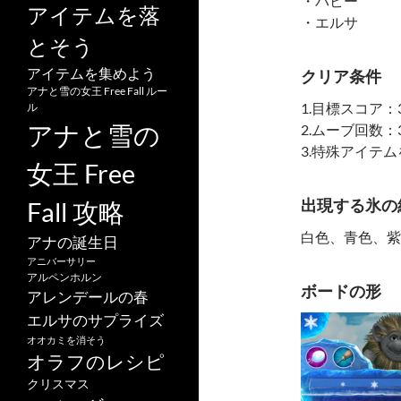
・パビー
アイテムを落
・エルサ
とそう
アイテムを集めよう
クリア条件
アナと雪の女王 Free Fall ルー
1.目標スコア：3
ル
アナと雪の
2.ムーブ回数：
3.特殊アイテ
女王 Free
出現する氷の
Fall 攻略
白色、青色、紫
アナの誕生日
アニバーサリー
アルペンホルン
ボードの形
アレンデールの春
エルサのサプライズ
オオカミを消そう
オラフのレシピ
クリスマス