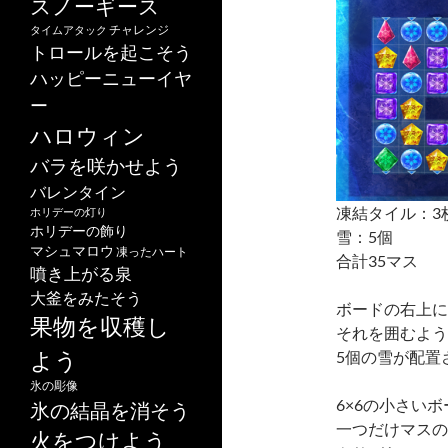
スノーギース
チャレンジ
タイムアタック
トロールを起こそう
ハッピーニューイヤ
ー
ハロウィン
バラを咲かせよう
バレンタイン
凍結タイル：3
ホリデーの灯り
ホリデーの飾り
雪：5個
マシュマロウ
凍ったハート
合計35マス
噴き上がる泉
大釜をみたそう
ボードの右上に
果物を収穫し
それを囲むよう
よう
5個の雪が配置
氷の彫像
6×6の小さい
氷の結晶を消そう
一つだけマスの
火をつけよう