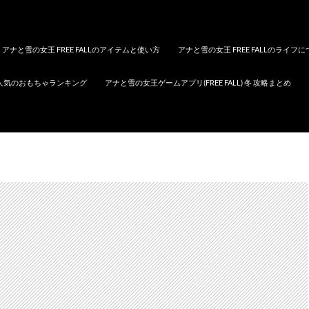
アナと雪の女王 FREE FALLのアイテムと使い方
アナと雪の女王 FREE FALLのライフ
人気のおもちゃランキング
アナと雪の女王ゲームアプリ(FREE FALL) 冬 攻略まとめ