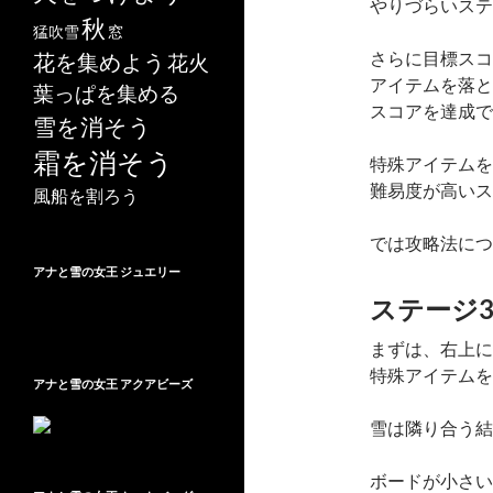
やりづらいステ
秋
猛吹雪
窓
さらに目標スコ
花を集めよう
花火
アイテムを落と
葉っぱを集める
スコアを達成で
雪を消そう
霜を消そう
特殊アイテムを
難易度が高いス
風船を割ろう
では攻略法につ
アナと雪の女王 ジュエリー
ステージ
まずは、右上に
特殊アイテムを
アナと雪の女王 アクアビーズ
雪は隣り合う結
ボードが小さい