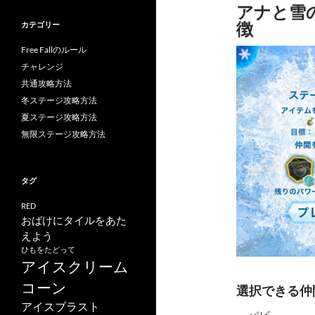
アナと雪の女
徴
カテゴリー
Free Fallのルール
チャレンジ
共通攻略方法
冬ステージ攻略方法
夏ステージ攻略方法
無限ステージ攻略方法
タグ
RED
おばけにタイルをあた
えよう
ひもをたどって
アイスクリーム
コーン
選択できる仲
アイスブラスト