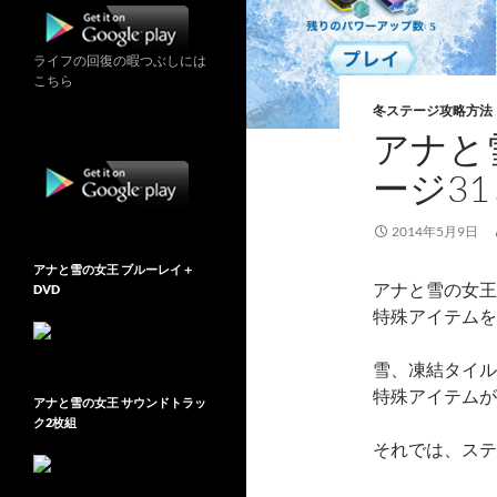
ライフの回復の暇つぶしには
こちら
冬ステージ攻略方法
アナと雪
ージ31
2014年5月9日
アナと雪の女王 ブルーレイ＋
アナと雪の女王Fr
DVD
特殊アイテムを
雪、凍結タイル
特殊アイテムが
アナと雪の女王 サウンドトラッ
ク2枚組
それでは、ステ