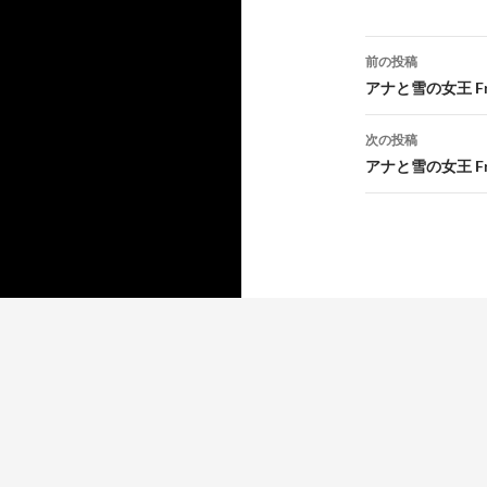
投
前の投稿
稿
アナと雪の女王 Fre
ナ
次の投稿
ビ
アナと雪の女王 Fre
ゲ
ー
シ
ョ
ン