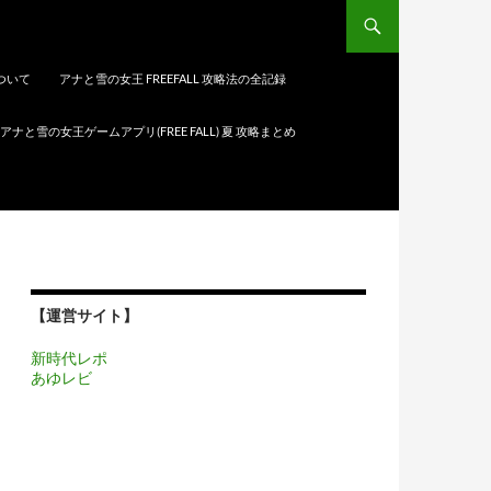
について
アナと雪の女王 FREEFALL 攻略法の全記録
アナと雪の女王ゲームアプリ(FREE FALL) 夏 攻略まとめ
【運営サイト】
新時代レポ
あゆレビ