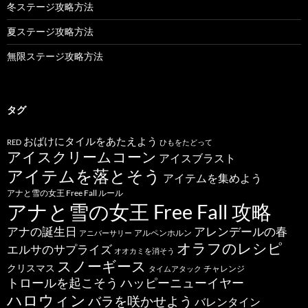
冬ステージ攻略方法
夏ステージ攻略方法
無限ステージ攻略方法
タグ
おばけにタイルをあたえよう
RED
ひもをたどって
アイスクリームコーン
アイスブラスト
アイテムを落とそう
アイテムを集めよう
アナと雪の女王 Free Fall ルール
アナと雪の女王 Free Fall 攻略
アナの誕生日
アレンデールの春
アルペンホルン
アニバーサリー
オラフのレシピ
エルサのサプライズ
オオカミを消そう
スノーギース
クリスマス
チャレンジ
タイムアタック
トロールを起こそう
ハッピーニューイヤー
ハロウィン
バラを咲かせよう
バレンタイン