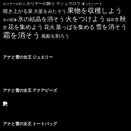
ホリデーの飾り
マシュマロウ
凍ったハート
ホリデーの灯り
果物を収穫しよう
噴き上がる泉
大釜をみたそう
秋
火をつけよう
氷の結晶を消そう
猛吹雪
氷の彫像
雪を消そう
花を集めよう
花火
葉っぱを集める
窓
霜を消そう
風船を割ろう
アナと雪の女王 ジュエリー
アナと雪の女王 アクアビーズ
アナと雪の女王 トートバッグ