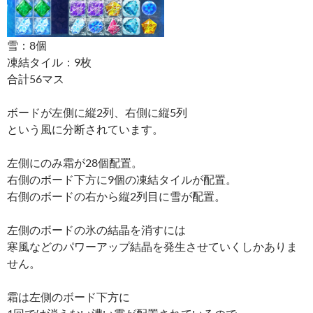
雪：8個
凍結タイル：9枚
合計56マス
ボードが左側に縦2列、右側に縦5列
という風に分断されています。
左側にのみ霜が28個配置。
右側のボード下方に9個の凍結タイルが配置。
右側のボードの右から縦2列目に雪が配置。
左側のボードの氷の結晶を消すには
寒風などのパワーアップ結晶を発生させていくしかありま
せん。
霜は左側のボード下方に