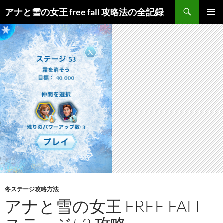
検
アナと雪の女王 free fall 攻略法の全記録
索
コ
メインメ
ン
ニュー
テ
ン
ツ
へ
ス
キ
ッ
プ
冬ステージ攻略方法
アナと雪の女王 FREE FALL