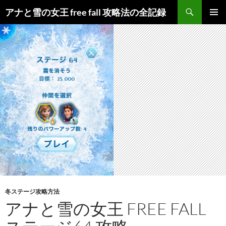
検
アナと雪の女王 free fall 攻略法の全記録
索
コ
メインメ
ン
ニュー
テ
ン
ツ
へ
ス
キ
ッ
プ
冬ステージ攻略方法
アナと雪の女王 FREE FALL