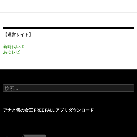
ゲ
ー
シ
ョ
【運営サイト】
ン
新時代レポ
あゆレビ
検
索:
アナと雪の女王 FREE FALL アプリダウンロード