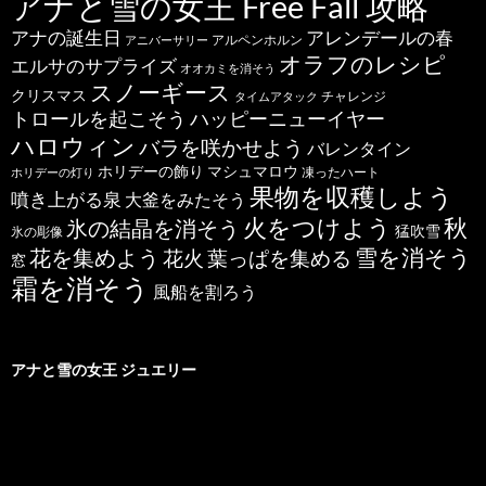
アナと雪の女王 Free Fall 攻略
アナの誕生日
アレンデールの春
アルペンホルン
アニバーサリー
オラフのレシピ
エルサのサプライズ
オオカミを消そう
スノーギース
クリスマス
チャレンジ
タイムアタック
トロールを起こそう
ハッピーニューイヤー
ハロウィン
バラを咲かせよう
バレンタイン
ホリデーの飾り
マシュマロウ
凍ったハート
ホリデーの灯り
果物を収穫しよう
噴き上がる泉
大釜をみたそう
秋
火をつけよう
氷の結晶を消そう
猛吹雪
氷の彫像
雪を消そう
花を集めよう
花火
葉っぱを集める
窓
霜を消そう
風船を割ろう
アナと雪の女王 ジュエリー