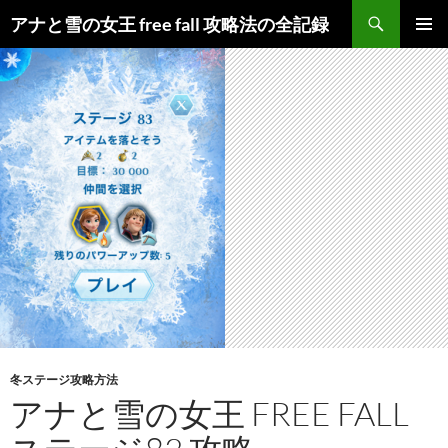
検
アナと雪の女王 free fall 攻略法の全記録
索
コ
メインメ
ン
ニュー
テ
ン
ツ
へ
ス
キ
ッ
プ
冬ステージ攻略方法
アナと雪の女王 FREE FALL