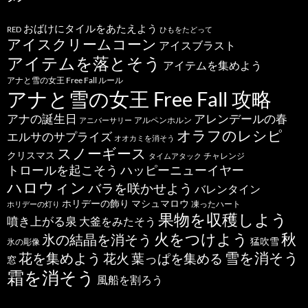
おばけにタイルをあたえよう
RED
ひもをたどって
アイスクリームコーン
アイスブラスト
アイテムを落とそう
アイテムを集めよう
アナと雪の女王 Free Fall ルール
アナと雪の女王 Free Fall 攻略
アナの誕生日
アレンデールの春
アルペンホルン
アニバーサリー
オラフのレシピ
エルサのサプライズ
オオカミを消そう
スノーギース
クリスマス
チャレンジ
タイムアタック
トロールを起こそう
ハッピーニューイヤー
ハロウィン
バラを咲かせよう
バレンタイン
ホリデーの飾り
マシュマロウ
凍ったハート
ホリデーの灯り
果物を収穫しよう
噴き上がる泉
大釜をみたそう
秋
火をつけよう
氷の結晶を消そう
猛吹雪
氷の彫像
雪を消そう
花を集めよう
花火
葉っぱを集める
窓
霜を消そう
風船を割ろう