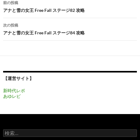
投
前の投稿
稿
アナと雪の女王 Free Fall ステージ82 攻略
ナ
次の投稿
ビ
アナと雪の女王 Free Fall ステージ84 攻略
ゲ
ー
シ
ョ
【運営サイト】
ン
新時代レポ
あゆレビ
検
索: