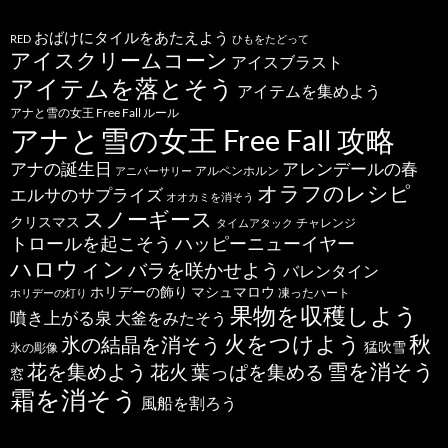
おばけにタイルをあたえよう
RED
ひもをたどって
アイスクリームコーン
アイスブラスト
アイテムを落とそう
アイテムを集めよう
アナと雪の女王 Free Fall ルール
アナと雪の女王 Free Fall 攻略
アナの誕生日
アレンデールの春
アルペンホルン
アニバーサリー
オラフのレシピ
エルサのサプライズ
オオカミを消そう
スノーギース
クリスマス
チャレンジ
タイムアタック
トロールを起こそう
ハッピーニューイヤー
ハロウィン
バラを咲かせよう
バレンタイン
ホリデーの飾り
マシュマロウ
凍ったハート
ホリデーの灯り
果物を収穫しよう
噴き上がる泉
大釜をみたそう
秋
火をつけよう
氷の結晶を消そう
猛吹雪
氷の彫像
雪を消そう
花を集めよう
花火
葉っぱを集める
窓
霜を消そう
風船を割ろう