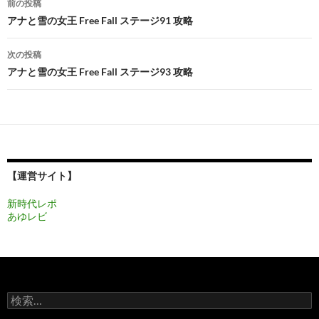
前の投稿
稿
アナと雪の女王 Free Fall ステージ91 攻略
ナ
次の投稿
ビ
アナと雪の女王 Free Fall ステージ93 攻略
ゲ
ー
シ
ョ
【運営サイト】
ン
新時代レポ
あゆレビ
検
索: