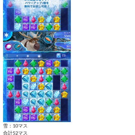
雪：10マス
合計52マス