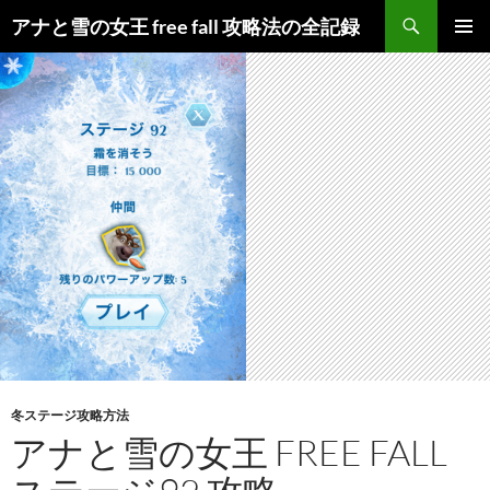
検
アナと雪の女王 free fall 攻略法の全記録
索
コ
メインメ
ン
ニュー
テ
ン
ツ
へ
ス
キ
ッ
プ
冬ステージ攻略方法
アナと雪の女王 FREE FALL