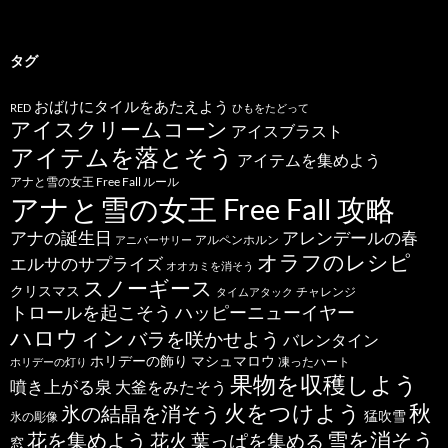
タグ
おばけにタイルをあたえよう
RED
ひもをたどって
アイスクリームコーン
アイスブラスト
アイテムを落とそう
アイテムを集めよう
アナと雪の女王 Free Fall ルール
アナと雪の女王 Free Fall 攻略
アナの誕生日
アレンデールの春
アルペンホルン
アニバーサリー
オラフのレシピ
エルサのサプライズ
オオカミを消そう
スノーギース
クリスマス
チャレンジ
タイムアタック
トロールを起こそう
ハッピーニューイヤー
ハロウィン
バラを咲かせよう
バレンタイン
ホリデーの飾り
マシュマロウ
凍ったハート
ホリデーの灯り
果物を収穫しよう
噴き上がる泉
大釜をみたそう
秋
火をつけよう
氷の結晶を消そう
猛吹雪
氷の彫像
雪を消そう
花を集めよう
花火
葉っぱを集める
窓