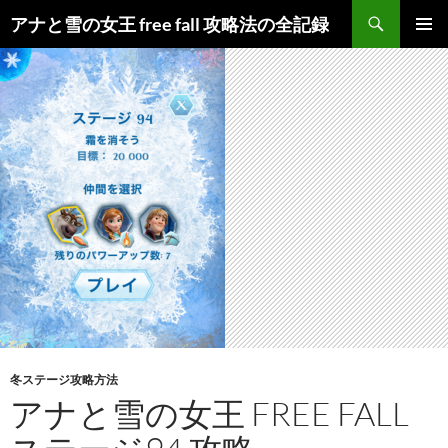
検
アナと雪の女王 free fall 攻略法の全記録
索
コ
メインメ
ン
ニュー
テ
ン
ツ
へ
ス
キ
ッ
プ
冬ステージ攻略方法
アナと雪の女王 FREE FALL