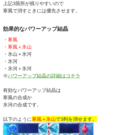
上記3箇所が残りやすいので
寒風で消すときには優先させます。
効果的なパワーアップ結晶
・寒風
・寒風 + 氷山
・氷山 + 氷河
・氷河
・氷河 + 氷河
※
パワーアップ結晶の詳細はコチラ
有効なパワーアップ結晶は
寒風の合成か
氷河の合成です。
以下のように
寒風 + 氷山
で3列を消せます。