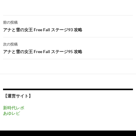
投
前の投稿
稿
アナと雪の女王 Free Fall ステージ93 攻略
ナ
次の投稿
ビ
アナと雪の女王 Free Fall ステージ95 攻略
ゲ
ー
シ
ョ
【運営サイト】
ン
新時代レポ
あゆレビ