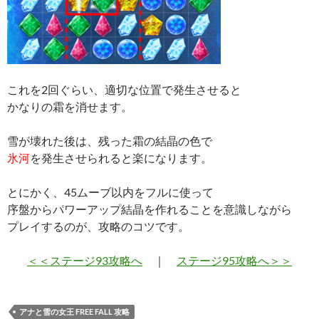
これを2回ぐらい、適切な位置で発生させると
かなりの霜を消せます。
雪が壊れた後は、残った霜の結晶の色で
氷河
を発生させられると楽になります。
とにかく、45ムーブ以内をフルに使って
序盤からパワーアップ結晶を作れることを意識しながら
プレイするのが、攻略のコツです。
＜＜ステージ93攻略へ
｜
ステージ95攻略へ＞＞
アナと雪の女王 FREE FALL 攻略