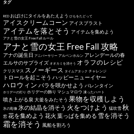
タグ
おばけにタイルをあたえよう
RED
ひもをたどって
アイスクリームコーン
アイスブラスト
アイテムを落とそう
アイテムを集めよう
アナと雪の女王 Free Fall ルール
アナと雪の女王 Free Fall 攻略
アナの誕生日
アレンデールの春
アルペンホルン
アニバーサリー
オラフのレシピ
エルサのサプライズ
オオカミを消そう
スノーギース
クリスマス
チャレンジ
タイムアタック
トロールを起こそう
ハッピーニューイヤー
ハロウィン
バラを咲かせよう
バレンタイン
ホリデーの飾り
マシュマロウ
凍ったハート
ホリデーの灯り
果物を収穫しよう
噴き上がる泉
大釜をみたそう
秋
火をつけよう
氷の結晶を消そう
猛吹雪
氷の彫像
雪を消そう
花を集めよう
花火
葉っぱを集める
窓
霜を消そう
風船を割ろう