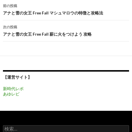
投
前の投稿
稿
アナと雪の女王 Free Fall マシュマロウの特徴と攻略法
ナ
次の投稿
ビ
アナと雪の女王 Free Fall 薪に火をつけよう 攻略
ゲ
ー
シ
ョ
【運営サイト】
ン
新時代レポ
あゆレビ
検