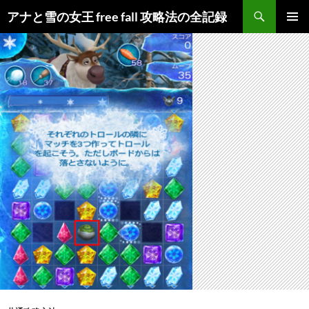
検
アナと雪の女王 free fall 攻略法の全記録
索
コ
メインメ
ン
ニュー
テ
ン
ツ
へ
ス
キ
ッ
プ