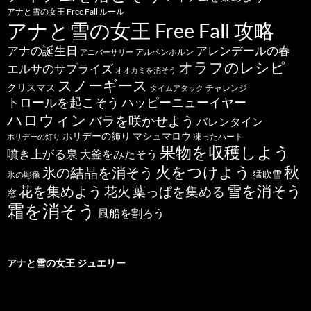
アナと雪の女王 Free Fall ルール
アナと雪の女王 Free Fall 攻略
アナの誕生日
アレンデールの春
アルペンホルン
アニバーサリー
オラフのレシピ
エルサのサプライズ
オオカミを消そう
スノーギース
クリスマス
チャレンジ
タイムアタック
トロールを起こそう
ハッピーニューイヤー
ハロウィン
バラを咲かせよう
バレンタイン
ホリデーの飾り
マシュマロウ
凍ったハート
ホリデーの灯り
果物を収穫しよう
噴き上がる泉
大釜をみたそう
秋
火をつけよう
氷の結晶を消そう
猛吹雪
氷の彫像
雪を消そう
花を集めよう
花火
葉っぱを集める
窓
霜を消そう
風船を割ろう
アナと雪の女王 ジュエリー