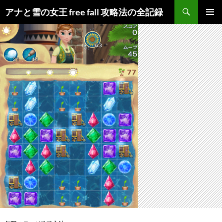
検
アナと雪の女王 free fall 攻略法の全記録
索
コ
メインメ
ン
ニュー
テ
ン
ツ
へ
ス
キ
ッ
プ