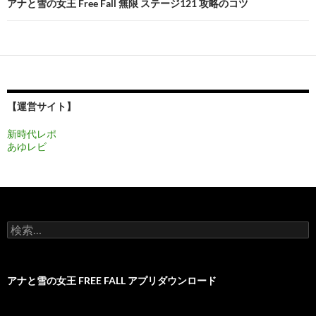
ビ
アナと雪の女王 Free Fall 無限 ステージ121 攻略のコツ
ゲ
ー
シ
ョ
【運営サイト】
ン
新時代レポ
あゆレビ
検
索:
アナと雪の女王 FREE FALL アプリダウンロード