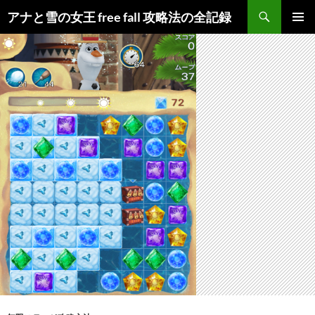
検
アナと雪の女王 free fall 攻略法の全記録
索
コ
メインメ
ン
ニュー
テ
ン
ツ
へ
ス
キ
ッ
プ