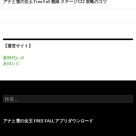
ビ
アナと雪の女王 Free Fall 無限 ステージ122 攻略のコツ
ゲ
ー
シ
ョ
【運営サイト】
ン
新時代レポ
あゆレビ
検
索:
アナと雪の女王 FREE FALL アプリダウンロード