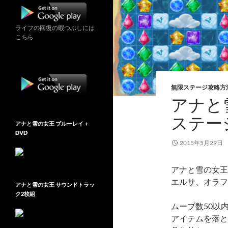
ライフの回復の暇つぶしには
こちら
無限ステージ攻略方
アナと雪
ステー
アナと雪の女王 ブルーレイ＋
DVD
2015年5月29日
アナと雪の女王 Fr
エルサ、オラフ
アナと雪の女王 サウンドトラッ
ク2枚組
ムーブ数50以
アイテムを落と