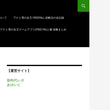
について
アナと雪の女王 FREEFALL 攻略法の全記録
アナと雪の女王ゲームアプリ(FREE FALL) 夏 攻略まとめ
【運営サイト】
新時代レポ
あゆレビ