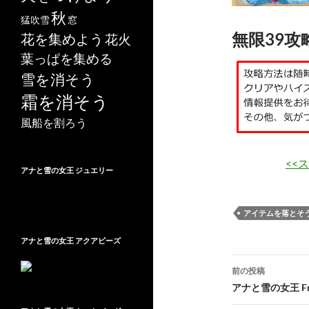
秋
猛吹雪
窓
無限39攻
花を集めよう
花火
葉っぱを集める
雪を消そう
霜を消そう
風船を割ろう
<<
アナと雪の女王 ジュエリー
アイテムを落とそ
アナと雪の女王 アクアビーズ
投
前の投稿
稿
アナと雪の女王 Fre