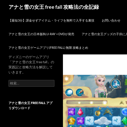
検
アナと雪の女王 free fall 攻略法の全記録
索
コンテンツへスキップ
【最短3分】課金せずアイテム・ライフを無料で入手する裏技
お問い合わせ
アナと雪の女王の日本版BLU-RAY + DVDが発売
アナと雪の女王グッズの子供に
アナと雪の女王ゲームアプリ(FREE FALL) 無限 攻略まとめ
ディズニーのゲームアプリ
「アナと雪の女王 free fall」の
実践記と攻略方法を解説して
いきます。
検
索:
アナと雪の女王 FREE FALL アプ
リダウンロード