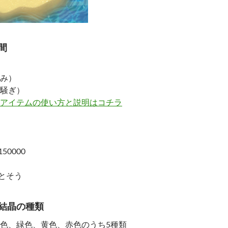
間
み）
騒ぎ）
アイテムの使い方と説明はコチラ
50000
落とそう
結晶の種類
色、緑色、黄色、赤色のうち5種類