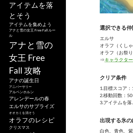
アイテムを落
とそう
アイテムを集めよう
選択できる仲
アナと雪の女王 Free Fall ルー
ル
エルサ
アナと雪の
オラフ（くしゃ
オラフ（お祭り
女王 Free
⇒
キャラクター
Fall 攻略
クリア条件
アナの誕生日
アニバーサリー
1.目標スコア：1
アルペンホルン
2.移動回数：50
アレンデールの春
3.アイテムを
エルサのサプライズ
オオカミを消そう
オラフのレシピ
出現する氷の
クリスマス
白色、青色、紫