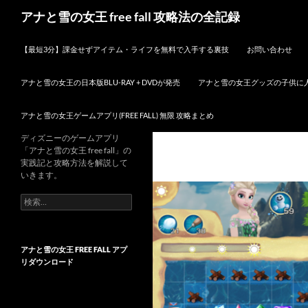
検
アナと雪の女王 free fall 攻略法の全記録
索
コンテンツへスキップ
【最短3分】課金せずアイテム・ライフを無料で入手する裏技
お問い合わせ
アナと雪の女王の日本版BLU-RAY + DVDが発売
アナと雪の女王グッズの子供に
アナと雪の女王ゲームアプリ(FREE FALL) 無限 攻略まとめ
ディズニーのゲームアプリ
「アナと雪の女王 free fall」の
実践記と攻略方法を解説して
いきます。
検
索:
アナと雪の女王 FREE FALL アプ
リダウンロード