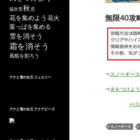
秋
猛吹雪
窓
無限40攻
花を集めよう
花火
葉っぱを集める
雪を消そう
霜を消そう
風船を割ろう
⇒
スノーギース
アナと雪の女王 ジュエリー
⇒
火をつけよう
<<
アナと雪の女王 アクアビーズ
スノーギース