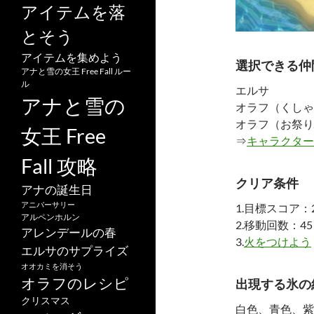
アイテムを落
とそう
アイテムを集めよう
選択できる仲
アナと雪の女王 Free Fall ルー
ル
エルサ
アナと雪の
オラフ（くしゃ
オラフ（お祭り
女王 Free
⇒
キャラクター
Fall 攻略
クリア条件
アナの誕生日
アニバーサリー
1.目標スコア：2
アルペンホルン
2.移動回数：45
アレンデールの春
3.
火をつけよう
エルサのサプライズ
オオカミを消そう
オラフのレシピ
出現する氷の
クリスマス
白色、青色、紫