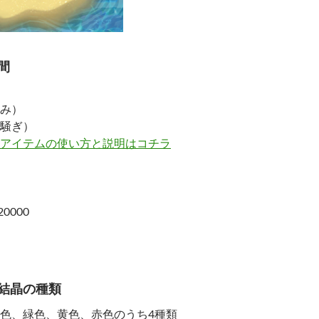
間
み）
騒ぎ）
アイテムの使い方と説明はコチラ
0000
結晶の種類
色、緑色、黄色、赤色のうち4種類