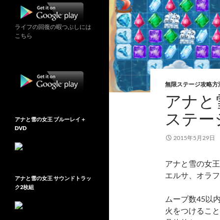
ライフの回復の暇つぶしには
こちら
無限ステージ攻略方
アナと雪
ステー
アナと雪の女王 ブルーレイ＋
DVD
2015年5月29日
アナと雪の女王 Fr
エルサ、オラフ
アナと雪の女王 サウンドトラッ
ク2枚組
ムーブ数45以
火をつけること