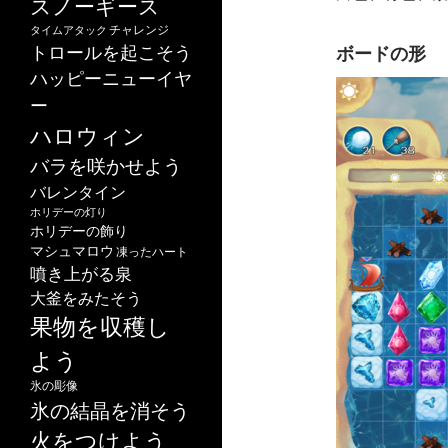
スノーギース
チャレンジ
タイムアタック
トロールを起こそう
ボードの形
ハッピーニューイヤ
ー
ハロウィン
バラを咲かせよう
バレンタイン
ホリデーの灯り
ホリデーの飾り
マシュマロウ
凍ったハート
噴き上がる泉
大釜をみたそう
果物を収穫し
よう
氷の彫像
氷の結晶を消そう
火をつけよう