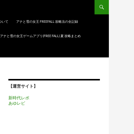
について
アナと雪の女王 FREEFALL 攻略法の全記録
アナと雪の女王ゲームアプリ(FREE FALL) 夏 攻略まとめ
【運営サイト】
新時代レポ
あゆレビ