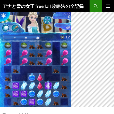
検
アナと雪の女王 free fall 攻略法の全記録
索
コ
メインメ
ン
ニュー
テ
ン
ツ
へ
ス
キ
ッ
プ