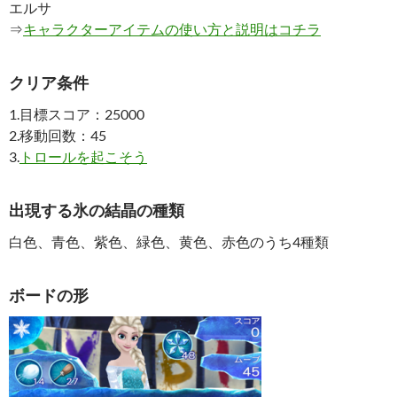
エルサ
⇒
キャラクターアイテムの使い方と説明はコチラ
クリア条件
1.目標スコア：25000
2.移動回数：45
3.
トロールを起こそう
出現する氷の結晶の種類
白色、青色、紫色、緑色、黄色、赤色のうち4種類
ボードの形