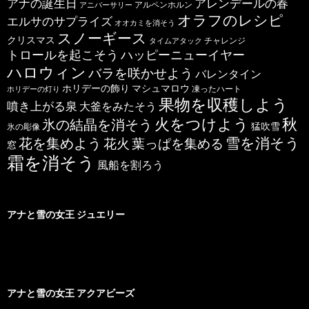
アナの誕生日
アレンデールの春
アルペンホルン
アニバーサリー
オラフのレシピ
エルサのサプライズ
オオカミを消そう
スノーギース
クリスマス
チャレンジ
タイムアタック
トロールを起こそう
ハッピーニューイヤー
ハロウィン
バラを咲かせよう
バレンタイン
ホリデーの飾り
マシュマロウ
凍ったハート
ホリデーの灯り
果物を収穫しよう
噴き上がる泉
大釜をみたそう
秋
火をつけよう
氷の結晶を消そう
猛吹雪
氷の彫像
雪を消そう
花を集めよう
花火
葉っぱを集める
窓
霜を消そう
風船を割ろう
アナと雪の女王 ジュエリー
アナと雪の女王 アクアビーズ