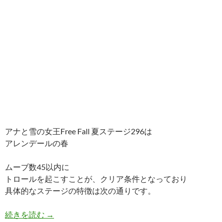
アナと雪の女王Free Fall 夏ステージ296は
アレンデールの春
ムーブ数45以内に
トロールを起こすことが、クリア条件となっており
具体的なステージの特徴は次の通りです。
アナと雪の女王 Free Fall 夏ステージ296 攻略のコ
続きを読む
→