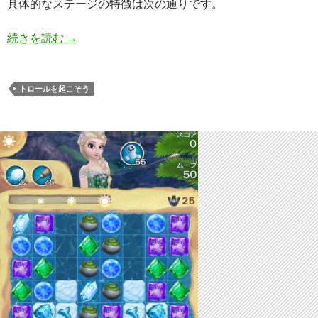
具体的なステージの特徴は次の通りです。
アナと雪の女王 Free Fall 無限 ステージ154 攻略
続きを読む
→
トロールを起こそう