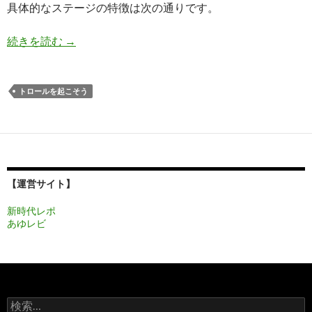
具体的なステージの特徴は次の通りです。
アナと雪の女王 Free Fall 夏ステージ13 攻略
続きを読む
→
トロールを起こそう
【運営サイト】
新時代レポ
あゆレビ
検