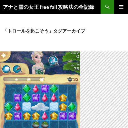
検
アナと雪の女王 free fall 攻略法の全記録
索
コ
メインメ
ン
ニュー
テ
ン
「トロールを起こそう」タグアーカイブ
ツ
へ
ス
キ
ッ
プ