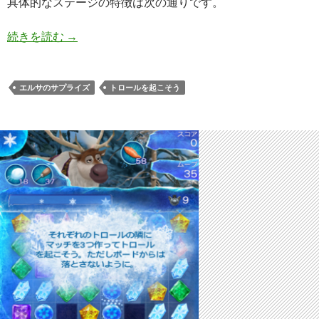
具体的なステージの特徴は次の通りです。
アナと雪の女王 Free Fall 夏ステージ220 攻略のコ
続きを読む
→
エルサのサプライズ
トロールを起こそう