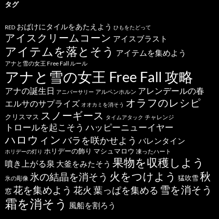
タグ
おばけにタイルをあたえよう
RED
ひもをたどって
アイスクリームコーン
アイスブラスト
アイテムを落とそう
アイテムを集めよう
アナと雪の女王 Free Fall ルール
アナと雪の女王 Free Fall 攻略
アナの誕生日
アレンデールの春
アルペンホルン
アニバーサリー
オラフのレシピ
エルサのサプライズ
オオカミを消そう
スノーギース
クリスマス
チャレンジ
タイムアタック
トロールを起こそう
ハッピーニューイヤー
ハロウィン
バラを咲かせよう
バレンタイン
ホリデーの飾り
マシュマロウ
凍ったハート
ホリデーの灯り
果物を収穫しよう
噴き上がる泉
大釜をみたそう
秋
火をつけよう
氷の結晶を消そう
猛吹雪
氷の彫像
雪を消そう
花を集めよう
花火
葉っぱを集める
窓
霜を消そう
風船を割ろう