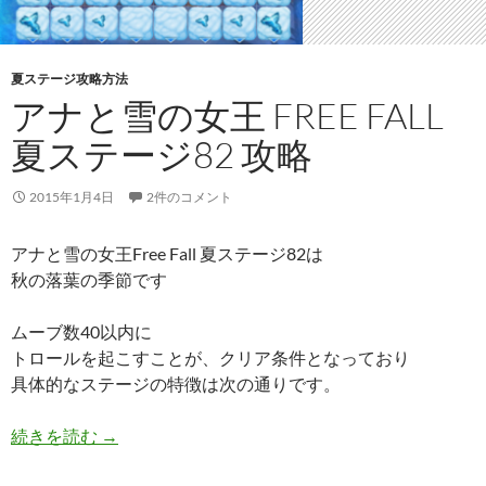
夏ステージ攻略方法
アナと雪の女王 FREE FALL
夏ステージ82 攻略
2015年1月4日
2件のコメント
アナと雪の女王Free Fall 夏ステージ82は
秋の落葉の季節です
ムーブ数40以内に
トロールを起こすことが、クリア条件となっており
具体的なステージの特徴は次の通りです。
アナと雪の女王 Free Fall 夏ステージ82 攻略
続きを読む
→