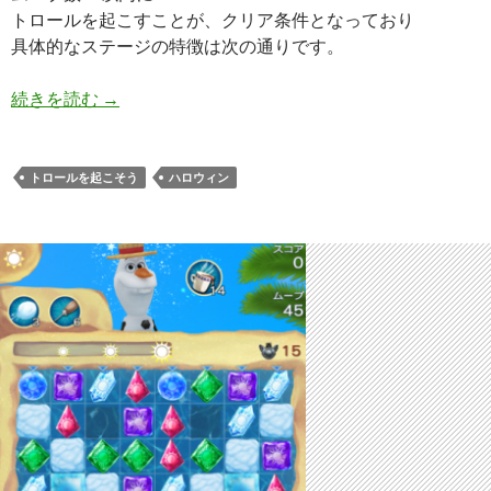
トロールを起こすことが、クリア条件となっており
具体的なステージの特徴は次の通りです。
アナと雪の女王 Free Fall 夏ステージ56 攻略
続きを読む
→
トロールを起こそう
ハロウィン