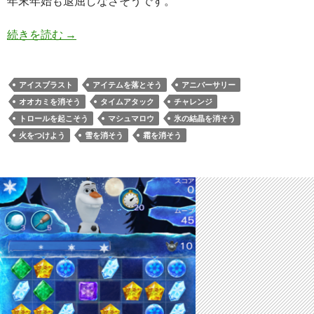
年末年始も退屈しなさそうです。
アナと雪の女王Free Fall 1周年アニバーサリー
続きを読む
→
アイスブラスト
アイテムを落とそう
アニバーサリー
オオカミを消そう
タイムアタック
チャレンジ
トロールを起こそう
マシュマロウ
氷の結晶を消そう
火をつけよう
雪を消そう
霜を消そう