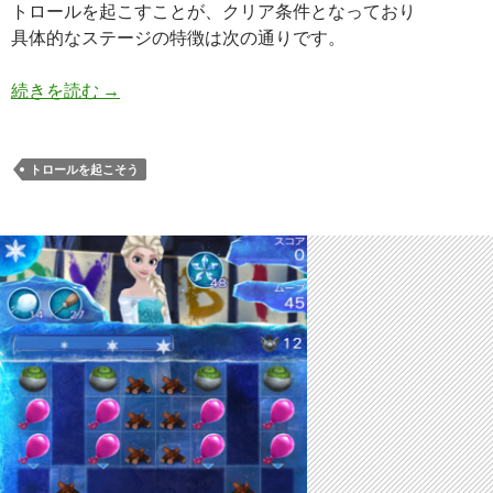
トロールを起こすことが、クリア条件となっており
具体的なステージの特徴は次の通りです。
アナと雪の女王 Free Fall 無限 ステージ147 攻略
続きを読む
→
トロールを起こそう