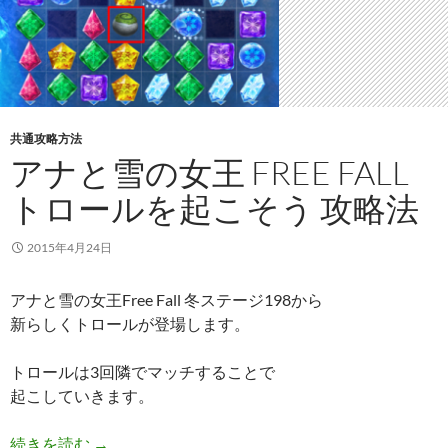
共通攻略方法
アナと雪の女王 FREE FALL
トロールを起こそう 攻略法
2015年4月24日
アナと雪の女王Free Fall 冬ステージ198から
新らしくトロールが登場します。
トロールは3回隣でマッチすることで
起こしていきます。
アナと雪の女王 Free Fall トロールを起こそう 攻
続きを読む
→