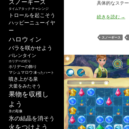
スノーギース
具体的なステー
チャレンジ
タイムアタック
トロールを起こそう
アナ
続きを読む
→
ハッピーニューイヤ
ー
ハロウィン
スノーギース
バラを咲かせよう
バレンタイン
ホリデーの灯り
ホリデーの飾り
マシュマロウ
凍ったハート
噴き上がる泉
大釜をみたそう
果物を収穫し
よう
氷の彫像
氷の結晶を消そう
火をつけよう