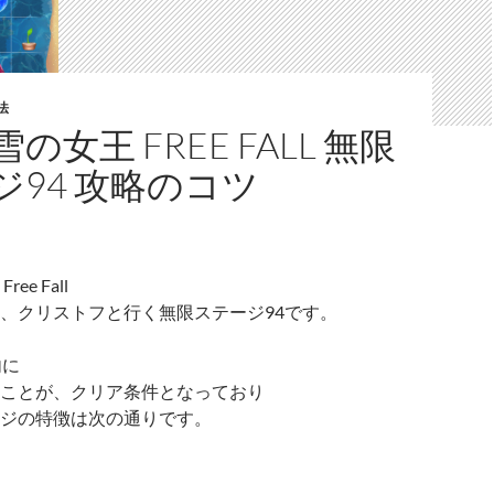
法
の女王 FREE FALL 無限
ジ94 攻略のコツ
ee Fall
、クリストフと行く無限ステージ94です。
内に
ことが、クリア条件となっており
ジの特徴は次の通りです。
と雪の女王 Free Fall 無限 ステージ94 攻略のコツ