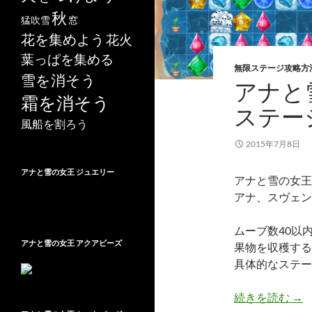
秋
猛吹雪
窓
花を集めよう
花火
葉っぱを集める
無限ステージ攻略方
雪を消そう
アナと雪
霜を消そう
ステー
風船を割ろう
2015年7月8日
アナと雪の女王 ジュエリー
アナと雪の女王 Fr
アナ、スヴェン
ムーブ数40以
アナと雪の女王 アクアビーズ
果物を収穫する
具体的なステー
アナ
続きを読む
→