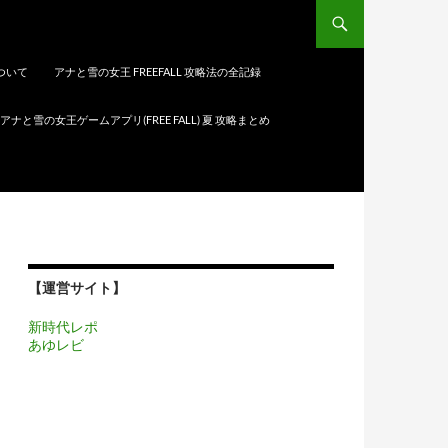
について
アナと雪の女王 FREEFALL 攻略法の全記録
アナと雪の女王ゲームアプリ(FREE FALL) 夏 攻略まとめ
【運営サイト】
新時代レポ
あゆレビ