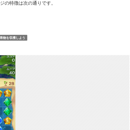
ジの特徴は次の通りです。
と雪の女王 Free Fall 無限 ステージ97 攻略のコツ
果物を収穫しよう