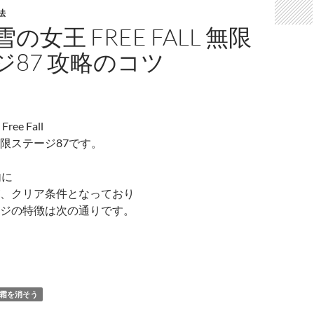
法
の女王 FREE FALL 無限
ジ87 攻略のコツ
ee Fall
限ステージ87です。
内に
、クリア条件となっており
ジの特徴は次の通りです。
と雪の女王 Free Fall 無限 ステージ87 攻略のコツ
霜を消そう