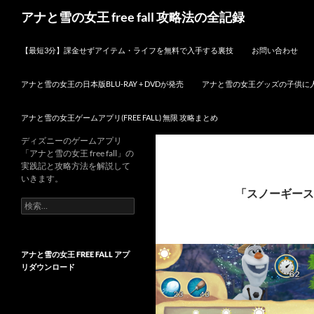
検
アナと雪の女王 free fall 攻略法の全記録
索
コンテンツへスキップ
【最短3分】課金せずアイテム・ライフを無料で入手する裏技
お問い合わせ
アナと雪の女王の日本版BLU-RAY + DVDが発売
アナと雪の女王グッズの子供に
アナと雪の女王ゲームアプリ(FREE FALL) 無限 攻略まとめ
ディズニーのゲームアプリ
「アナと雪の女王 free fall」の
実践記と攻略方法を解説して
いきます。
「スノーギース
検
索:
アナと雪の女王 FREE FALL アプ
リダウンロード