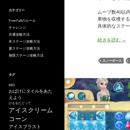
カテゴリー
ムーブ数40以
果物を収穫する
Free Fallのルール
具体的なステー
チャレンジ
共通攻略方法
アナ
続きを読む
→
冬ステージ攻略方法
夏ステージ攻略方法
無限ステージ攻略方法
スノーギース
タグ
RED
おばけにタイルをあた
えよう
ひもをたどって
アイスクリーム
コーン
アイスブラスト