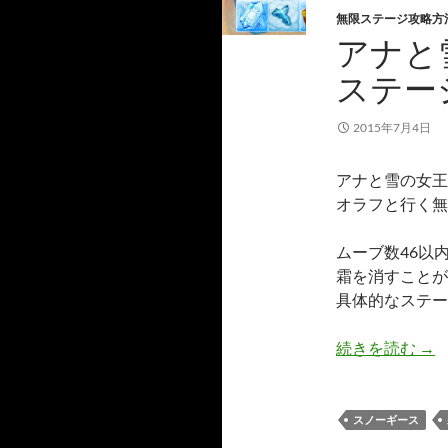
無限ステージ攻略方
アナと雪
ステー
2015年7月4日
アナと雪の女王 Fr
オラフと行く無
ムーブ数46以
霜を消すことが
具体的なステー
アナ
続きを読む
→
スノーギース