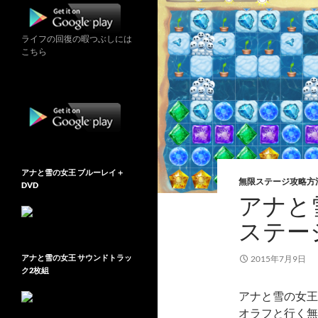
ライフの回復の暇つぶしには
こちら
アナと雪の女王 ブルーレイ＋
無限ステージ攻略方
DVD
アナと雪
ステー
アナと雪の女王 サウンドトラッ
2015年7月9日
ク2枚組
アナと雪の女王 Fr
オラフと行く無