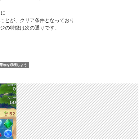
内に
ことが、クリア条件となっており
ジの特徴は次の通りです。
と雪の女王 Free Fall 無限 ステージ104 攻略のコツ
果物を収穫しよう