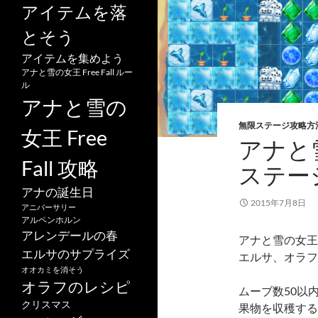
アイテムを落
とそう
アイテムを集めよう
アナと雪の女王 Free Fall ルー
ル
アナと雪の
無限ステージ攻略方
女王 Free
アナと雪
Fall 攻略
ステー
アナの誕生日
2015年7月8日
アニバーサリー
アルペンホルン
アレンデールの春
アナと雪の女王 Fr
エルサのサプライズ
エルサ、オラフ
オオカミを消そう
オラフのレシピ
ムーブ数50以
クリスマス
果物を収穫する